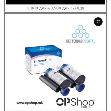
Price
3,000
ден
–
3,500
ден
без ДДВ
range:
3,000 ден
through
3,500 ден