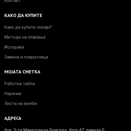
Контакт
КАКО ДА КУПИТЕ
Како да купите онлајн?
Методи на плаќање
Испорака
Замена и повратница
МОЈАТА СМЕТКА
Работна табла
Нарачки
Листа на желби
АДРЕСА
бул. 3-та Македонска Бригада, број 47, ламела Б