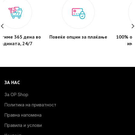
100% од материјалите ги
Испорака за 1-3 дена -
имаме на лагер
бесплатнa за нарачки над
3.000 денари
ЗА НАС
За OP Shop
Политика на приватност
Правна напомена
Правила и услови