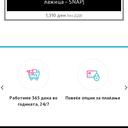
лажица – SNAP)
1,310
ден
без ДДВ
Работиме 365 дена во
Повеќе опции за плаќање
100%
годината, 24/7