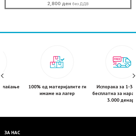
2,800
ден
без ДДВ
100% од материјалите ги
Испорака за 1-3 дена -
имаме на лагер
бесплатнa за нарачки над
3.000 денари
ЗА НАС