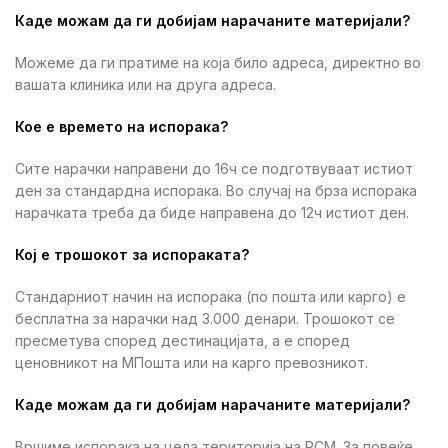
Каде можам да ги добијам нарачаните материјали?
Можеме да ги пратиме на која било адреса, директно во
вашата клиника или на друга адреса.
Кое е времето на испорака?
Сите нарачки направени до 16ч се подготвуваат истиот
ден за стандардна испорака. Во случај на брза испорака
нарачката треба да биде направена до 12ч истиот ден.
Кој е трошокот за испораката?
Стандарниот начин на испорака (по пошта или карго) е
бесплатна за нарачки над 3.000 денари. Трошокот се
пресметува според дестинацијата, а е според
ценовникот на МПошта или на карго превозникот.
Каде можам да ги добијам нарачаните материјали?
Вршиме испорака на цела територија на РСМ. За повеќе