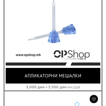
АПЛИКАТОРНИ МЕШАЛКИ
Price
3,000
ден
–
3,500
ден
без ДДВ
range:
3,000 ден
through
3,500 ден