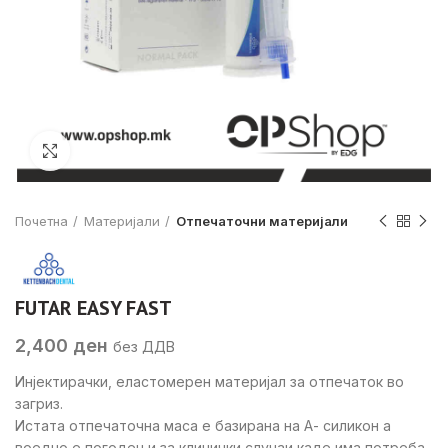
Click to enlarge
Почетна
Материјали
Отпечаточни материјали
FUTAR EASY FAST
2,400
ден
без ДДВ
Инјектирачки, еластомерен материјал за отпечаток во
загриз.
Истата отпечаточна маса е базирана на А- силикон а
воедно е погоден и за клинички случаи каде има потреба