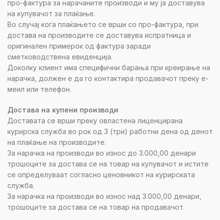
про-фактура за нарачаните производи и му ја доставува
на купувачот за плаќање.
Во случај кога плаќањето се врши со про-фактура, при
достава на производите се доставува испратница и
оригинален примерок од фактура заради
сметководствена евиденција.
Доколку клиент има специфични барања при креирање на
нарачка, должен е да го контактира продавачот преку е-
меил или телефон.
Достава на купени производи
Доставата се врши преку овластена лиценцирана
курирска служба во рок од 3 (три) работни дена од денот
на плаќање на производите.
За нарачка на производи во износ до 3.000,00 денари
трошоците за достава се на товар на купувачот и истите
се определуваат согласно ценовникот на курирската
служба.
За нарачка на производи во износ над 3.000,00 денари,
трошоците за достава се на товар на продавачот.