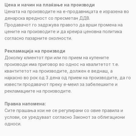
Цена и начин на плаќање на производи
Цената на производите на е-продавницата е изразена во
денарска вредност со пресметан ДДВ.
Продавачот го задржува правото да врши промена на
цените на производите и да креира ценовна политика
согласно пазарните околности.
Рекламација на производи
Доколку клиентот при или по прием на купените
производи има приговор во однос на квалитетот т.е.
квантитетот на производите, должен е веднаш, а
најкасно во рок од 3 дена од прием на производите, да го
извести продавачот преку е-меил за забелешките и
рекламациите на производите.
Правна напомена:
Сите прашања кои не се регулирани со овие правила и
услови, се уредуваат согласно Законот за облигациони
односи.