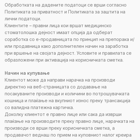
Обработката на дадените податоци се врши согласно
Политиката за приватност и Политиката за заштита на
лични податоци.
Клиентите – правни лица кои вршат медицинско
стоматолошка дејност имаат опција да одберат
соработка со е-продавницата по принцип на препорака и/
или продавница како дополнителен начин на заработка
при вршење на својата дејност. Условите и правилата се
образложени при активација на корисничката сметка.
Начин на купување
Клиентот може да направи нарачка на производи
директно на веб-страницата со додавање на
посакуваните производи и количини во потрошувачката
кошница и плаќање на вкупниот износ преку трансакција
со валидна платежна картичка.
Доколку клиентот е правно лице или сака да изврши
плаќање на производите преку правно лице, нарачката на
производи се врши преку корисничката сметка, а
продавачот веднаш по прием на куповниот налог креира