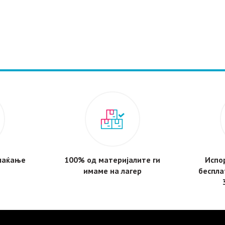
плаќање
100% од материјалите ги
Испор
имаме на лагер
беспла