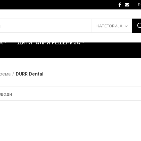
Л
КАТЕГОРИЈА
А
ДИГИТАЛНИ РЕШЕНИЈА
рема
DURR Dental