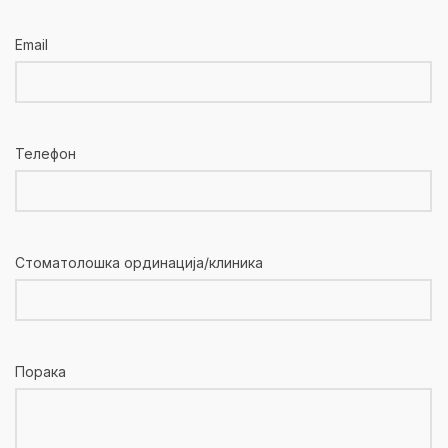
Email
Телефон
Стоматолошка ординација/клиника
Порака