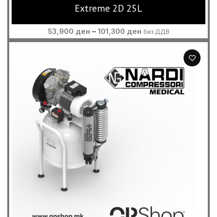
Extreme 2D 25L
Price
53,900
ден
–
101,300
ден
без ДДВ
range:
53,900 ден
through
101,300 ден