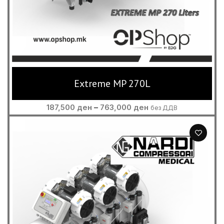
Extreme MP 270L
Price
187,500
ден
–
763,000
ден
без ДДВ
range:
187,500 ден
through
763,000 ден