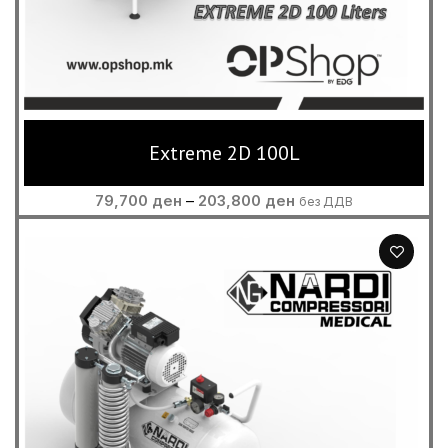
Extreme 2D 100L
Price
79,700
ден
–
203,800
ден
без ДДВ
range:
79,700 ден
through
203,800 ден