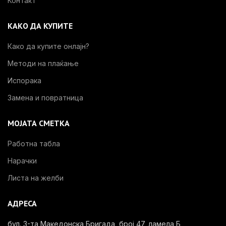
Контакт
КАКО ДА КУПИТЕ
Како да купите онлајн?
Методи на плаќање
Испорака
Замена и повратница
МОЈАТА СМЕТКА
Работна табла
Нарачки
Листа на желби
АДРЕСА
бул. 3-та Македонска Бригада, број 47, ламела Б