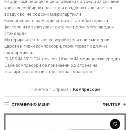
Нарди компресорите се опремени со уреди за сушење
кои ја апсорбираат влагата и создаваат квалитет на
воздух кој не содржи микропартикли
Компресорите на Нарди содржат антибактериски
филтери и ги запазуваат сите потребни меѓународни
стандарди.
Материјалите од кои се изработени овие модерни,
цврсти и тивки компресори, гарантираат одлични
перформанси.
CLASS IIA MEDICAL devices ( Класа IIA медицински уреди)
Овие компресори се признаени од страна на
италијанското министерство за здравство
Почетна
Опрема
Компресори
СТРАНИЧНО МЕНИ
ФИЛТЕР