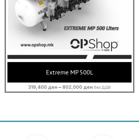
Extreme MP 500L
Price
319,400
ден
–
802,000
ден
без ДДВ
range:
319,400 ден
through
802,000 ден