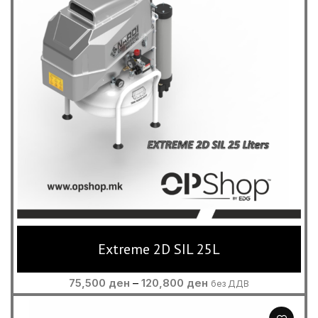
Extreme 2D SIL 25L
Price
75,500
ден
–
120,800
ден
без ДДВ
range:
75,500 ден