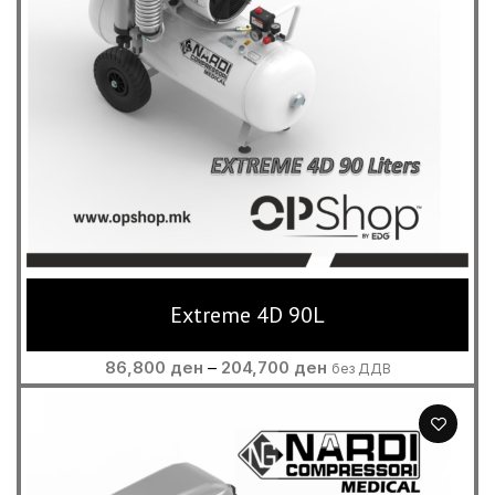
Extreme 4D 90L
Price
86,800
ден
–
204,700
ден
без ДДВ
range:
86,800 ден
through
204,700 ден