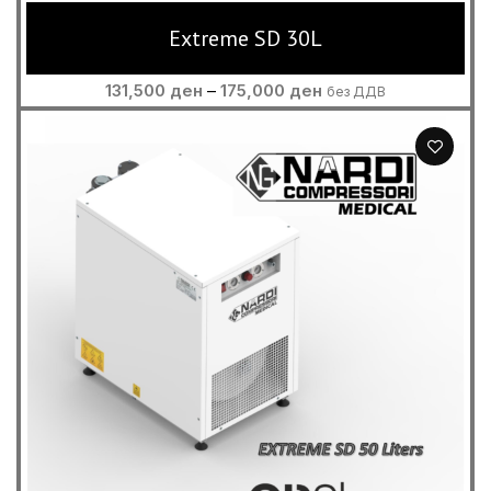
Extreme SD 30L
Price
131,500
ден
–
175,000
ден
без ДДВ
range:
131,500 ден
through
175,000 ден