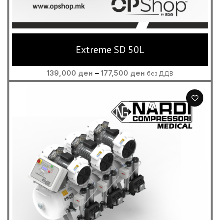
Extreme SD 50L
Price
139,000
ден
–
177,500
ден
без ДДВ
range:
139,000 ден
through
177,500 ден