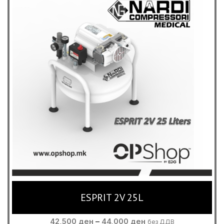
ESPRIT 2V 25L
Price
42,500
ден
–
44,000
ден
без ДДВ