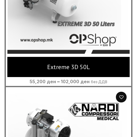
Extreme 3D 50L
Price
55,200
ден
–
102,000
ден
без ДДВ
range:
55,200 ден
through
102,000 ден