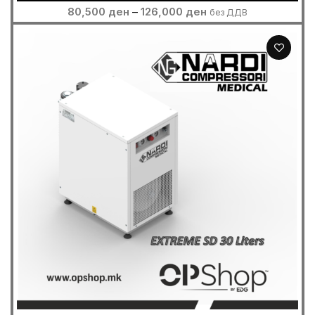
Price
80,500
ден
–
126,000
ден
без ДДВ
range:
80,500 ден
through
126,000 ден