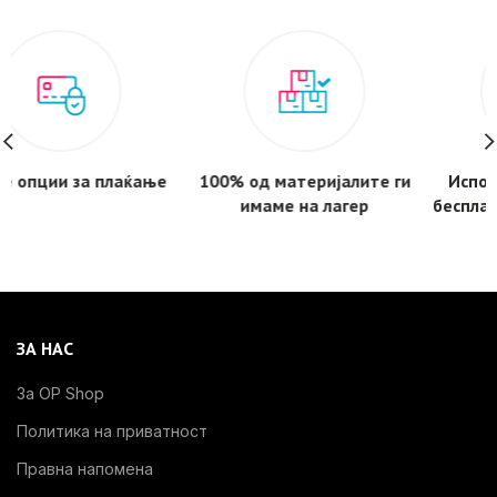
ќање
100% од материјалите ги
Испорака за 1-3 дена 
имаме на лагер
бесплатнa за нарачки 
3.000 денари
ЗА НАС
За OP Shop
Политика на приватност
Правна напомена