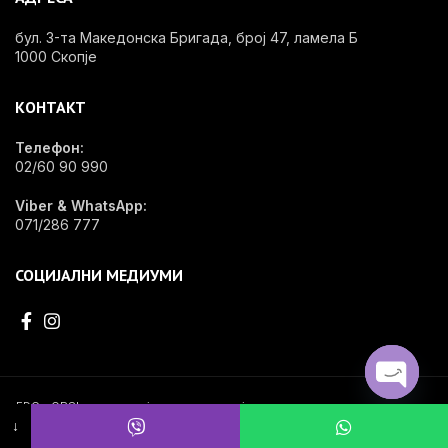
бул. 3-та Македонска Бригада, број 47, ламела Б
1000 Скопје
КОНТАКТ
Телефон:
02/60 90 990
Viber & WhatsApp:
071/286 777
СОЦИЈАЛНИ МЕДИУМИ
OPEN
EDG - OPShop e специјализирана онлајн продавница за стоматолошки
материјал, инвентар и опрема.
↓
CHATY