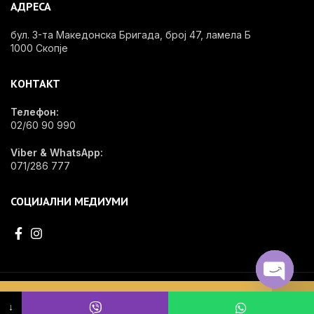
АДРЕСА
бул. 3-та Македонска Бригада, број 47, ламела Б
1000 Скопје
КОНТАКТ
Телефон:
02/60 90 990
Viber & WhatsApp:
071/286 777
СОЦИЈАЛНИ МЕДИУМИ
EDG - OPShop e специјализирана онлајн продавница за стоматолошки
OPEN
Не се пронајдени производи кои
материјал, инвентар и опрема.
↓
CHATY
одговараат на вашиот избор.