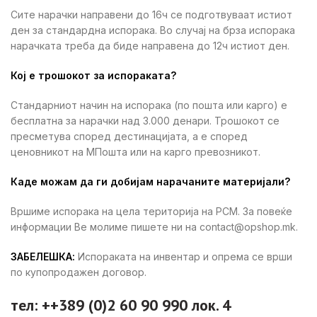
Сите нарачки направени до 16ч се подготвуваат истиот
ден за стандардна испорака. Во случај на брза испорака
нарачката треба да биде направена до 12ч истиот ден.
Кој е трошокот за испораката?
Стандарниот начин на испорака (по пошта или карго) е
бесплатна за нарачки над 3.000 денари. Трошокот се
пресметува според дестинацијата, а е според
ценовникот на МПошта или на карго превозникот.
Каде можам да ги добијам нарачаните материјали?
Вршиме испорака на цела територија на РСМ. За повеќе
информации Ве молиме пишете ни на contact@opshop.mk.
ЗАБЕЛЕШКА:
Испораката на инвентар и опрема се врши
по купопродажен договор.
тел: ++389 (0)2 60 90 990 лок. 4