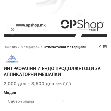
Click to enlarge
Почетна
Материјали
Отпечаточни материјали
ИНТРАОРАЛНИ И ЕНДО ПРОДОЛЖЕТОЦИ ЗА
АПЛИКАТОРНИ МЕШАЛКИ
Price
2,000
ден
–
3,500
ден
без ДДВ
range:
Модел
2,000 ден
through
3,500 ден