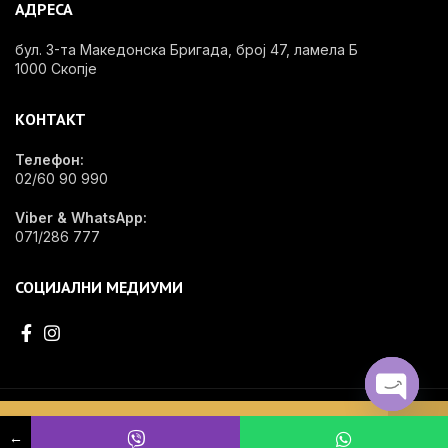
АДРЕСА
бул. 3-та Македонска Бригада, број 47, ламела Б
1000 Скопје
КОНТАКТ
Телефон:
02/60 90 990
Viber & WhatsApp:
071/286 777
СОЦИЈАЛНИ МЕДИУМИ
EDG - OPShop e специјализирана онлајн продавница за стоматолошки
OPEN
Не се пронајдени производи кои
материјал, инвентар и опрема.
←
CHATY
одговараат на вашиот избор.