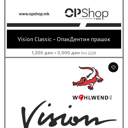
Vision Classic – ОпакДентин прашок
Price
1,200
ден
–
3,000
ден
без ДДВ
range:
1,200 ден
through
3,000 ден