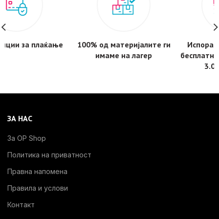
100% од материјалите ги
Испорака за 1-3 дена -
имаме на лагер
бесплатнa за нарачки над
3.000 денари
ЗА НАС
За OP Shop
Политика на приватност
Правна напомена
Правила и услови
Контакт