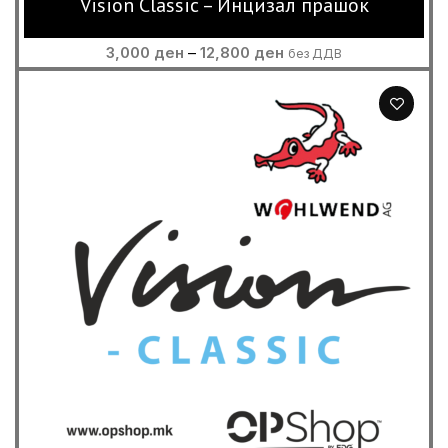
Vision Classic – Инцизал прашок
Price
3,000
ден
–
12,800
ден
без ДДВ
range:
3,000 ден
through
12,800 ден