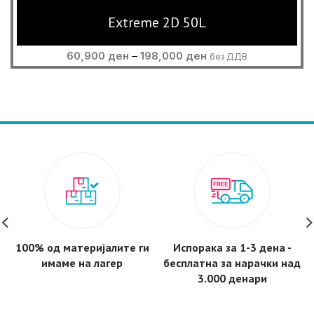
Extreme 2D 50L
Price
60,900
ден
–
198,000
ден
без ДДВ
range:
60,900 ден
through
198,000 ден
100% од материјалите ги
Испорака за 1-3 дена -
имаме на лагер
бесплатнa за нарачки над
3.000 денари