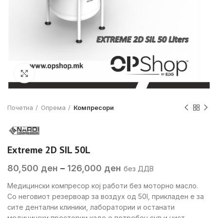
Click to enlarge
Почетна
Опрема
Компресори
Extreme 2D SIL 50L
Price
80,500
ден
–
126,000
ден
без ДДВ
range:
Медицински компресор кој работи без моторно масло.
80,500 ден
Со неговиот резервоар за воздух од 50l, прикладен е за
through
сите дентални клиники, лаборатории и останати
126,000 ден
медицински простории каде е потребен сув и чист