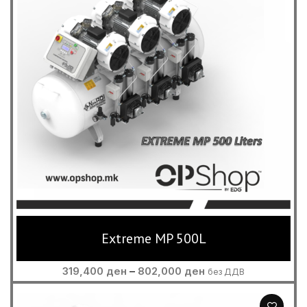
Extreme MP 500L
Price
319,400
ден
–
802,000
ден
без ДДВ
range:
319,400 ден