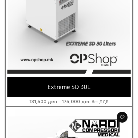
Extreme SD 30L
Price
131,500
ден
–
175,000
ден
без ДДВ
range:
131,500 ден
through
175,000 ден