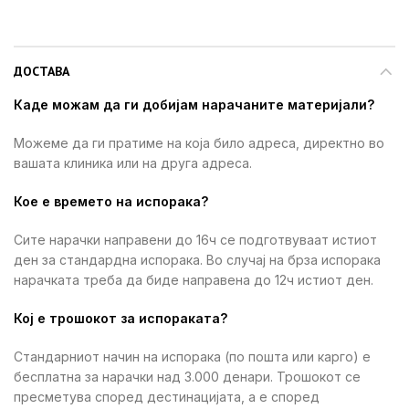
ДОСТАВА
Каде можам да ги добијам нарачаните материјали?
Можеме да ги пратиме на која било адреса, директно во
вашата клиника или на друга адреса.
Кое е времето на испорака?
Сите нарачки направени до 16ч се подготвуваат истиот
ден за стандардна испорака. Во случај на брза испорака
нарачката треба да биде направена до 12ч истиот ден.
Кој е трошокот за испораката?
Стандарниот начин на испорака (по пошта или карго) е
бесплатна за нарачки над 3.000 денари. Трошокот се
пресметува според дестинацијата, а е според