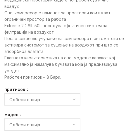
воздух
Овој компресор е наменет за простории кои имаат
ограничен простор за работа
Extreme 2D SIL 50L поседува ефективен систем за
филтрација на воздухот
После секое вклучување на компресорот, автоматски се
активира системот за сушење на воздухот при што се
апсорбира влагата
Главната карактеристика на овој модел е капакот кој
максимално ја намалува бучавата која ја предизвикува
уредот.
Работен притисок – 8 Бари.
притисок
модел