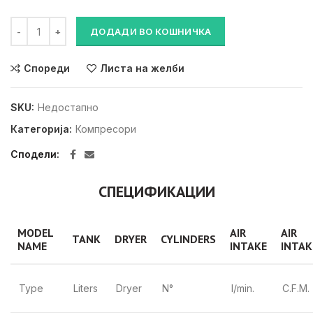
Extreme 2D SIL 50L количина
ДОДАДИ ВО КОШНИЧКА
Спореди
Листа на желби
SKU:
Недостапно
Категорија:
Компресори
Сподели
СПЕЦИФИКАЦИИ
MODEL
AIR
AIR
TANK
DRYER
CYLINDERS
NAME
INTAKE
INTAK
Type
Liters
Dryer
N°
l/min.
C.F.M.