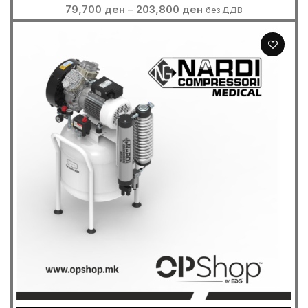
Price
79,700
ден
–
203,800
ден
без ДДВ
range:
79,700 ден
through
203,800 ден