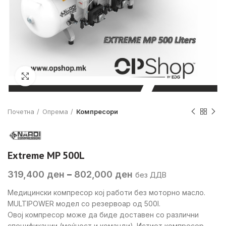
Click to enlarge
Почетна
Опрема
Компресори
Extreme MP 500L
Price
319,400
ден
–
802,000
ден
без ДДВ
range:
Медицински компресор кој работи без моторно масло.
319,400 ден
MULTIPOWER модел со резервоар од 500l.
through
Овој компресор може да биде доставен со различни
802,000 ден
спецификации (моќност и команди). Истиот компресор