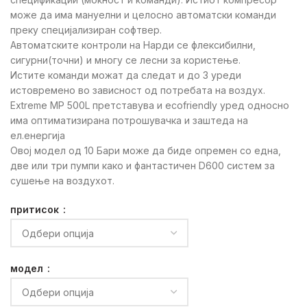
може да има мануелни и целосно автоматски команди
преку специјализиран софтвер.
Автоматските контроли на Нарди се флексибилни,
сигурни(точни) и многу се лесни за користење.
Истите команди можат да следат и до 3 уреди
истовремено во зависност од потребата на воздух.
Extreme MP 500L претставува и ecofriendly уред односно
има оптиматизирана потрошувачка и заштеда на
ел.енергија
Овој модел од 10 Бари може да биде опремен со една,
две или три пумпи како и фантастичен D600 систем за
сушење на воздухот.
притисок
модел