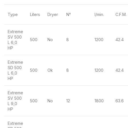
Type
Liters
Dryer
N°
l/min.
C.F.M.
Extreme
SV 500
500
No
8
1200
42.4
L 6,0
HP
Extreme
SD 500
500
Ok
8
1200
42.4
L 6,0
HP
Extreme
SV 500
500
No
12
1800
63.6
L 9,0
HP
Extreme