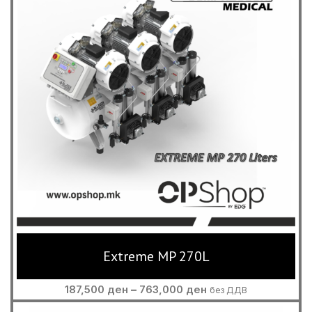
Extreme MP 270L
Price
187,500
ден
–
763,000
ден
без ДДВ
range: