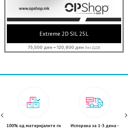
Extreme 2D SIL 25L
Price
75,500
ден
–
120,800
ден
без ДДВ
range:
75,500 ден
through
120,800 ден
100% од материјалите ги
Испорака за 1-3 дена -