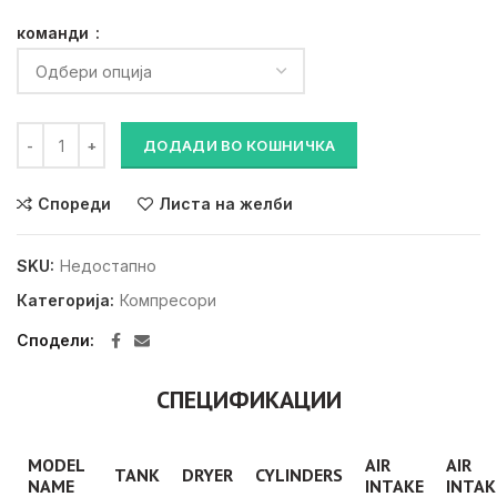
команди
Extreme MP 500L количина
ДОДАДИ ВО КОШНИЧКА
Спореди
Листа на желби
SKU:
Недостапно
Категорија:
Компресори
Сподели
СПЕЦИФИКАЦИИ
MODEL
AIR
AIR
TANK
DRYER
CYLINDERS
NAME
INTAKE
INTAK