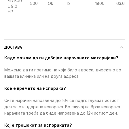
SD 500
500
Ok
12
1800
63.6
L 9,0
HP
ДОСТАВА
Каде можам да ги добијам нарачаните материјали?
Можеме да ги пратиме на која било адреса, директно во
вашата клиника или на друга адреса.
Кое е времето на испорака?
Сите нарачки направени до 16ч се подготвуваат истиот
ден за стандардна испорака. Во случај на брза испорака
нарачката треба да биде направена до 12ч истиот ден.
Кој е трошокот за испораката?