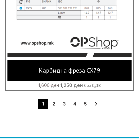
Карбидна фреза CX79
Original
Current
1,250
ден
1,600
ден
без ДДВ
price
price
was:
is:
1,600 ден.
1,250 ден.
1
2
3
4
5