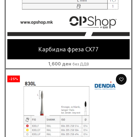
Карбидна фреза CX77
1,600
ден
без ДДВ
-25%