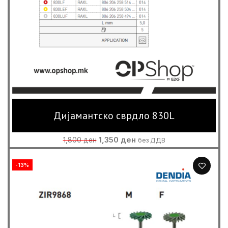
Дијамантско сврдло 830L
Original
Current
1,350
ден
1,800
ден
без ДДВ
price
price
was:
is:
-13%
1,800 ден.
1,350 ден.