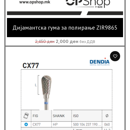
Дијамантскa гума за полирање ZIR9865
Original
Current
2,000
ден
2,450
ден
без ДДВ
price
price
was:
is:
2,450 ден.
2,000 ден.