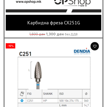
Карбидна фреза CX251G
Original
Current
1,300
ден
1,600
ден
без ДДВ
price
price
was:
is:
-15%
1,600 ден.
1,300 ден.