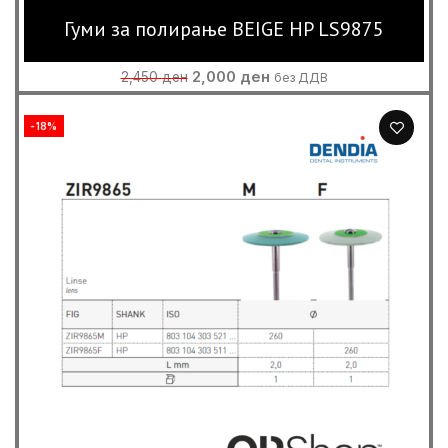
Гуми за полирање BEIGE HP LS9875
Original
Current
2,000
ден
2,450
ден
без ДДВ
price
price
was:
is:
-18%
2,450 ден.
2,000 ден.