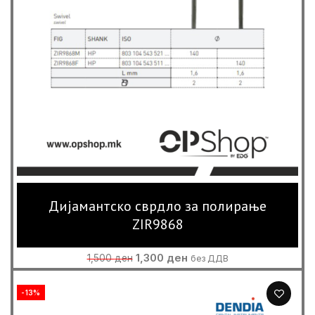
Дијамантско сврдло за полирање
ZIR9868
Original
Current
1,300
ден
1,500
ден
без ДДВ
price
price
was:
is:
-13%
1,500 ден.
1,300 ден.