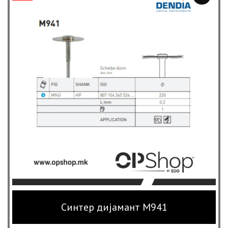
Синтер дијамант M941