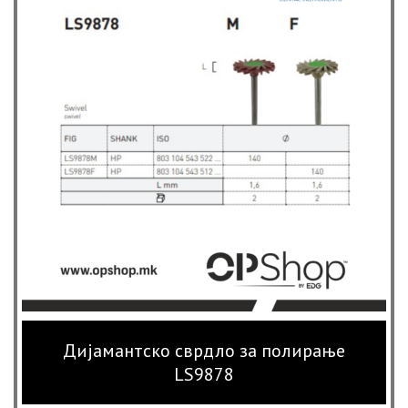
Дијамантско сврдло за полирање
LS9878