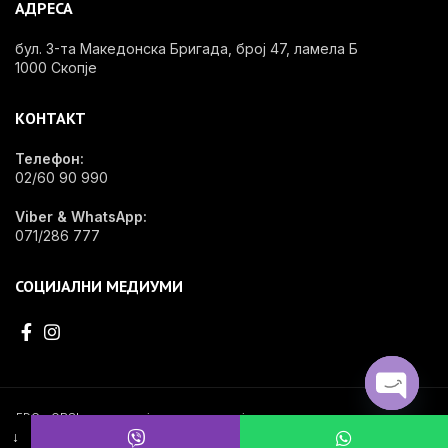
АДРЕСА
бул. 3-та Македонска Бригада, број 47, ламела Б
1000 Скопје
КОНТАКТ
Телефон:
02/60 90 990
Viber & WhatsApp:
071/286 777
СОЦИЈАЛНИ МЕДИУМИ
EDG - OPShop e специјализирана онлајн продавница за стоматолошки
OPEN
материјал, инвентар и опрема.
↓
CHATY