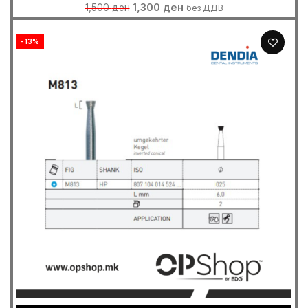
Original
Current
1,300
ден
1,500
ден
без ДДВ
price
price
was:
is:
-13%
1,500 ден.
1,300 ден.