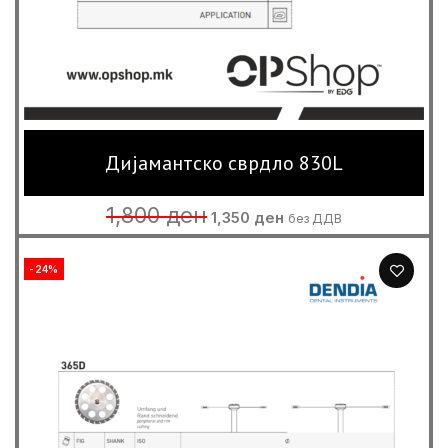
Дијамантско сврдло 830L
Original
Current
1,800
ден
1,350
ден
без ДДВ
price
price
was:
is:
1,800 ден.
1,350 ден.
-24%