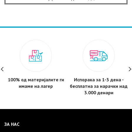
price
price
was:
is:
850 ден.
750 ден.
100% од материјалите ги
Испорака за 1-3 дена -
имаме на лагер
бесплатнa за нарачки над
3.000 денари
ЗА НАС