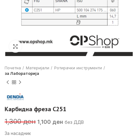
Click to enlarge
Почетна
Материјали
Ротирачки инструменти
за Лабораторија
Карбидна фреза C251
Original
Current
1,300
ден
1,100
ден
без ДДВ
price
price
was:
is:
За насадник