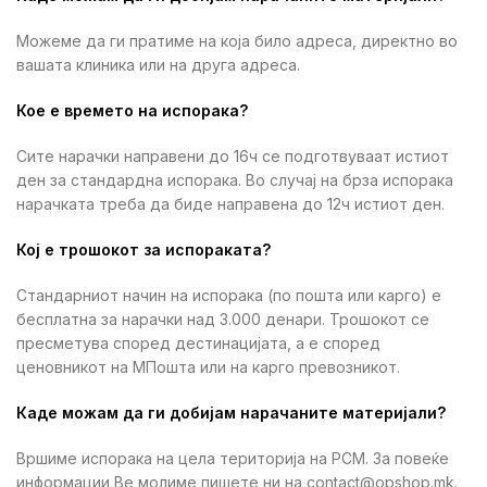
Можеме да ги пратиме на која било адреса, директно во
вашата клиника или на друга адреса.
Кое е времето на испорака?
Сите нарачки направени до 16ч се подготвуваат истиот
ден за стандардна испорака. Во случај на брза испорака
нарачката треба да биде направена до 12ч истиот ден.
Кој е трошокот за испораката?
Стандарниот начин на испорака (по пошта или карго) е
бесплатна за нарачки над 3.000 денари. Трошокот се
пресметува според дестинацијата, а е според
ценовникот на МПошта или на карго превозникот.
Каде можам да ги добијам нарачаните материјали?
Вршиме испорака на цела територија на РСМ. За повеќе
информации Ве молиме пишете ни на contact@opshop.mk.