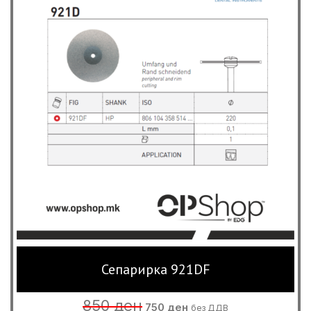
Сепарирка 921DF
Original
Current
850
ден
750
ден
без ДДВ