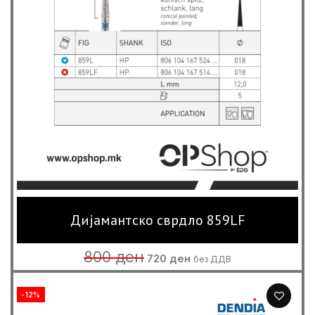
Дијамантско сврдло 859LF
Original
Current
800
ден
720
ден
без ДДВ
price
price
was:
is:
800 ден.
720 ден.
-12%