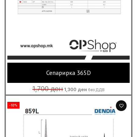
Сепарирка 365D
Original
Current
1,700
ден
1,300
ден
без ДДВ
price
price
was:
is:
1,700 ден.
1,300 ден.
-10%