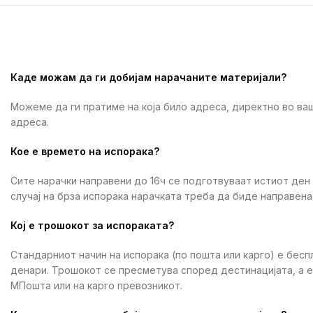
Каде можам да ги добијам нарачаните материјали?
Можеме да ги пратиме на која било адреса, директно во ваш
адреса.
Кое е времето на испорака?
Сите нарачки направени до 16ч се подготвуваат истиот ден
случај на брза испорака нарачката треба да биде направена 
Кој е трошокот за испораката?
Стандарниот начин на испорака (по пошта или карго) е бесп
денари. Трошокот се пресметува според дестинацијата, а 
МПошта или на карго превозникот.