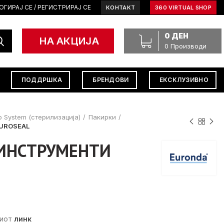
ОГИРАЈ СЕ / РЕГИСТРИРАЈ СЕ
КОНТАКТ
360 VIRTUAL SHOP
0
ДЕН
НА АКЦИЈА
0
Производи
ПОДДРШКА
БРЕНДОВИ
ЕКСКЛУЗИВНО
o System (стерилизација)
Пакирки
UROSEAL
 ИНСТРУМЕНТИ
ниот
линк