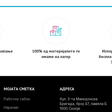
плаќање
100% од материјалите ги
Испор
имаме на лагер
беспла
МОЈАТА СМЕТКА
АДРЕСА
Работна табла
бул. 3-та Македонска
Бригада, број 47, ламела Б
Нарачки
1000 Скопје