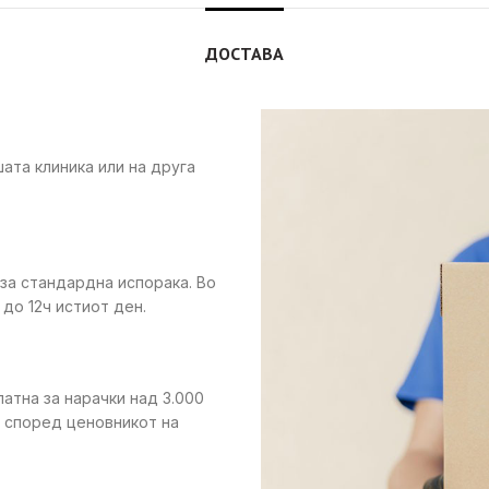
ДОСТАВА
ата клиника или на друга
 за стандардна испорака. Во
до 12ч истиот ден.
латна за нарачки над 3.000
е според ценовникот на