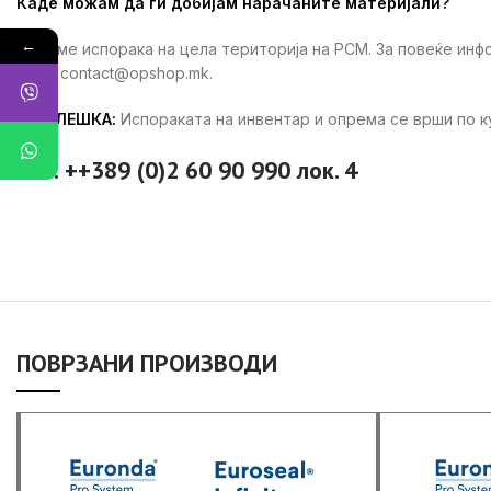
Каде можам да ги добијам нарачаните материјали?
←
Вршиме испорака на цела територија на РСМ. За повеќе ин
ни на contact@opshop.mk.
ЗАБЕЛЕШКА:
Испораката на инвентар и опрема се врши по 
тел: ++389 (0)2 60 90 990 лок. 4
ПОВРЗАНИ ПРОИЗВОДИ