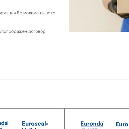
формации Ве молиме пишете
купопродажен договор.