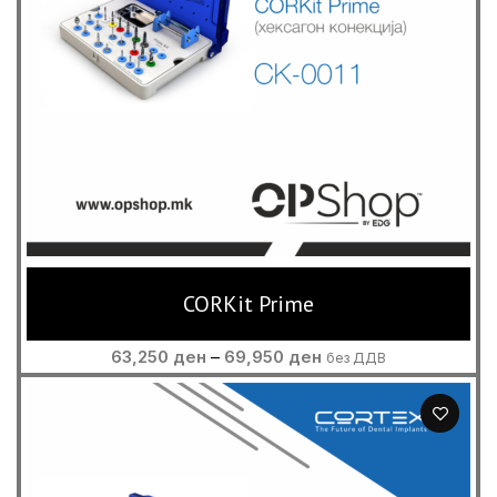
CORKit Prime
Price
63,250
ден
–
69,950
ден
без ДДВ
range:
63,250 ден
through
69,950 ден