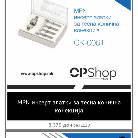
MPN инсерт алатки за тесна конична
конекција
8,370
ден
без ДДВ