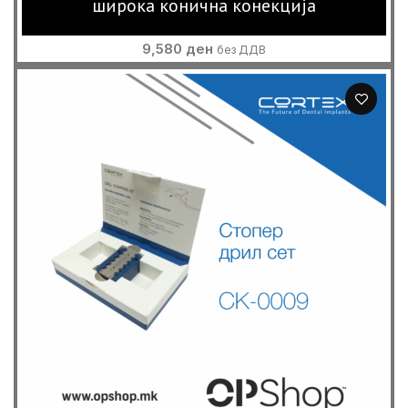
широка конична конекција
9,580
ден
без ДДВ