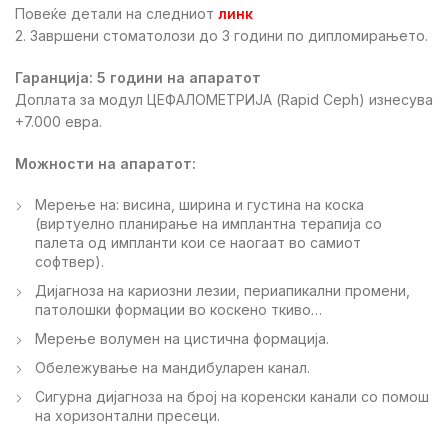
Повеќе детали на следниот
линк
2. Завршени стоматолози до 3 години по дипломирањето.
Гаранција: 5 години на апаратот
Доплата за модул ЦЕФАЛОМЕТРИЈА (Rapid Ceph) изнесува
+7.000 евра.
Можности на апаратот:
Мерење на: висина, ширина и густина на коска
(виртуелно планирање на имплантна терапија со
палета од импланти кои се наогаат во самиот
софтвер).
Дијагноза на кариозни лезии, периапикални промени,
патолошки формации во коскено ткиво…
Мерење волумен на цистична формација.
Обележување на мандибуларен канал.
Сигурна дијагноза на број на коренски канали со помош
на хоризонтални пресеци.