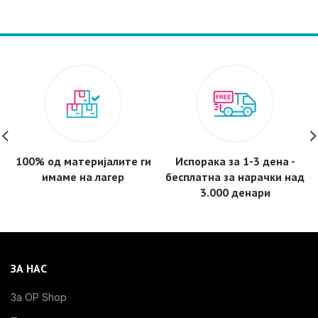
100% од материјалите ги
Испорака за 1-3 дена -
имаме на лагер
бесплатнa за нарачки над
3.000 денари
ЗА НАС
За OP Shop