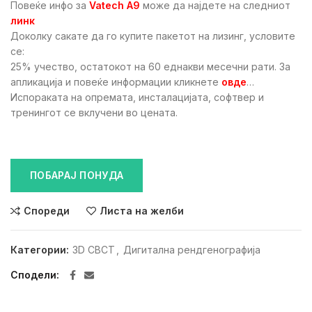
Повеќе инфо за
Vatech А9
може да најдете на следниот
линк
Доколку сакате да го купите пакетот на лизинг, условите
се:
25% учество, остатокот на 60 еднакви месечни рати. За
апликација и повеќе информации кликнете
овде
…
Испораката на опремата, инсталацијата, софтвер и
тренингот се вклучени во цената.
ПОБАРАЈ ПОНУДА
Спореди
Листа на желби
Категории:
3D CBCT
,
Дигитална рендгенографија
Сподели