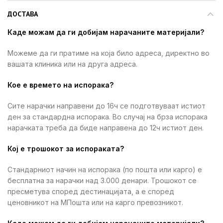
ДОСТАВА
Каде можам да ги добијам нарачаните материјали?
Можеме да ги пратиме на која било адреса, директно во
вашата клиника или на друга адреса.
Кое е времето на испорака?
Сите нарачки направени до 16ч се подготвуваат истиот
ден за стандардна испорака. Во случај на брза испорака
нарачката треба да биде направена до 12ч истиот ден.
Кој е трошокот за испораката?
Стандарниот начин на испорака (по пошта или карго) е
бесплатна за нарачки над 3.000 денари. Трошокот се
пресметува според дестинацијата, а е според
ценовникот на МПошта или на карго превозникот.