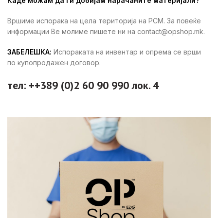
Каде можам да ги добијам нарачаните материјали?
Вршиме испорака на цела територија на РСМ. За повеќе
информации Ве молиме пишете ни на contact@opshop.mk.
ЗАБЕЛЕШКА:
Испораката на инвентар и опрема се врши
по купопродажен договор.
тел: ++389 (0)2 60 90 990 лок. 4