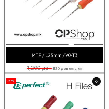
MTF / L25mm / V0-T3
Original
Current
1,200
ден
920
ден
без ДДВ
price
price
was:
is:
1,200 ден.
920 ден.
-27%