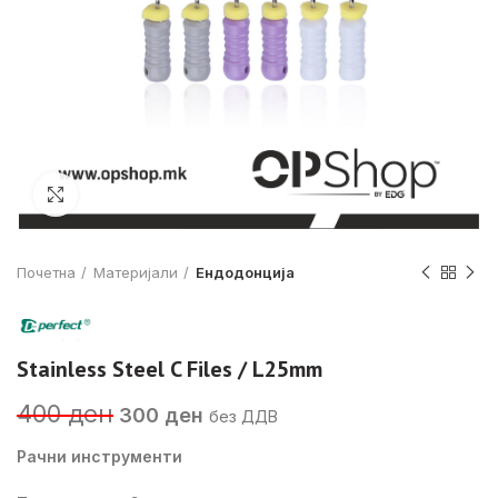
Click to enlarge
Почетна
Материјали
Ендодонција
Stainless Steel C Files / L25mm
Original
Current
400
ден
300
ден
без ДДВ
price
price
was:
is:
Рачни инструменти
400 ден.
300 ден.