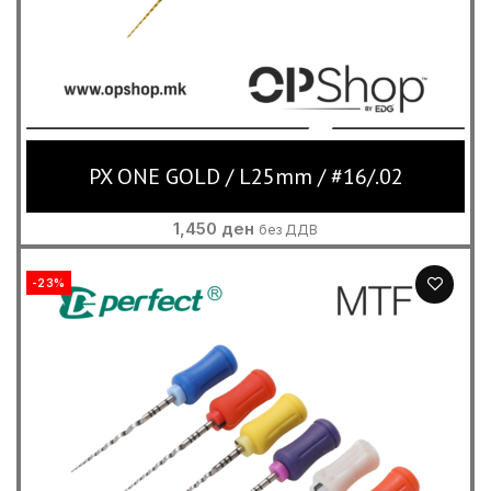
PX ONE GOLD / L25mm / #16/.02
1,450
ден
без ДДВ
-23%