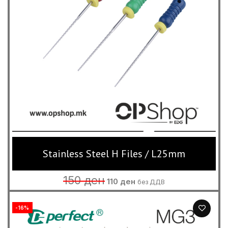
Stainless Steel H Files / L25mm
Original
Current
150
ден
110
ден
без ДДВ
price
price
was:
is:
150 ден.
110 ден.
-16%