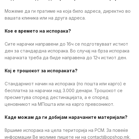
Можеме да ги пратиме на која било адреса, директно во
вашата клиника или на друга адреса.
Кое е времето на испорака?
Сите нарачки направени до 16ч се подготвуваат истиот
ден за стандардна испорака. Во случај на брза испорака
нарачката треба да биде направена до 12ч истиот ден.
Кој е трошокот за испораката?
Стандарниот начин на испорака (по пошта или карго) е
бесплатна за нарачки над 3.000 денари. Трошокот се
пресметува според дестинацијата, а е според
ценовникот на МПошта или на карго превозникот.
Каде можам да ги добијам нарачаните материјали?
Вршиме испорака на цела територија на РСМ. За повеќе
информации Ве молиме пишете ни на contact@opshop.mk.