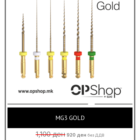
MG3 GOLD
Original
Current
1,100
ден
920
ден
без ДДВ
price
price