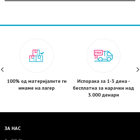
was:
is:
1,100 ден.
920 ден.
100% од материјалите ги
Испорака за 1-3 дена -
имаме на лагер
бесплатнa за нарачки над
3.000 денари
ЗА НАС