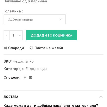
Пакување од 6 парчиња
Големина
Stainless Steel C Files / L25mm количина
ДОДАДИ ВО КОШНИЧКА
Спореди
Листа на желби
SKU:
Недостапно
Категорија:
Ендодонција
Сподели
ДОСТАВА
Каде можам да ги добијам нарачаните материјали?