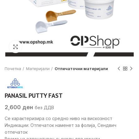
Click to enlarge
Почетна
Материјали
Отпечаточни материјали
PANASIL PUTTY FAST
2,600
ден
без ДДВ
Се карактеризира со средно ниво на вискозност
Индикации: Отпечаток наменет за фолија, Сендвич
отпечаток
Време на отпечатување: околу две минути