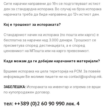
Сите нарачки направени до 16ч се подготвуваат истиот
ден за стандардна испорака. Во случај на брза испорака
нарачката треба да биде направена до 12ч истиот ден.
Кој е трошокот за испораката?
Стандарниот начин на испорака (по пошта или карго) е
бесплатна за нарачки над 3.000 денари. Трошокот се
пресметува според дестинацијата, а е според
ценовникот на МПошта или на карго превозникот.
Каде можам да ги добијам нарачаните материјали?
Вршиме испорака на цела територија на РСМ. За повеќе
информации Ве молиме пишете ни на contact@opshop.mk.
ЗАБЕЛЕШКА:
Испораката на инвентар и опрема се врши
по купопродажен договор.
тел: ++389 (0)2 60 90 990 лок. 4