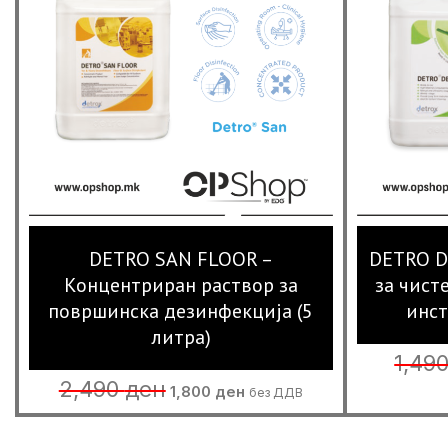
DETRO SAN FLOOR –
DETRO D
Концентриран раствор за
за чист
површинска дезинфекција (5
инст
литра)
1,49
Original
Current
2,490
ден
1,800
ден
без ДДВ
price
price
was:
is:
2,490 ден.
1,800 ден.