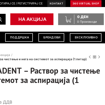
ОГИРАЈ СЕ / РЕГИСТРИРАЈ СЕ
КОНТАКТ
360 VIRTUAL SHOP
0
ДЕН
НА АКЦИЈА
0
Производи
ПОДДРШКА
БРЕНДОВИ
ЕКСКЛУЗИВНО
екција
а чистење и нега на системот за аспирација (1 литар)
DENT – Раствор за чистење
темот за аспирација (1
rrent
з ДДВ