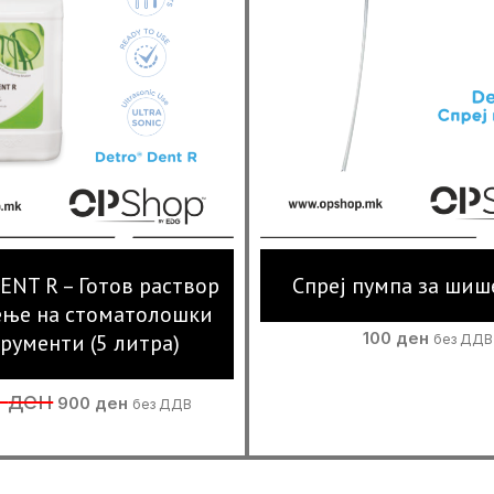
ENT R – Готов раствор
Спреј пумпа за шиш
ење на стоматолошки
100
ден
рументи (5 литра)
без ДДВ
Original
Current
0
ден
900
ден
без ДДВ
price
price
was:
is:
1,490 ден.
900 ден.