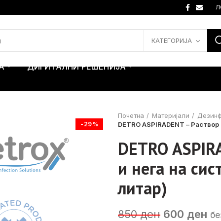
Л
КАТЕГОРИЈА
А
ДИГИТАЛНИ РЕШЕНИЈА
Почетна
Материјали
Дезинф
-29%
DETRO ASPIRADENT – Раствор з
DETRO ASPIRA
и нега на сис
литар)
Original
Cu
850
ден
600
ден
бе