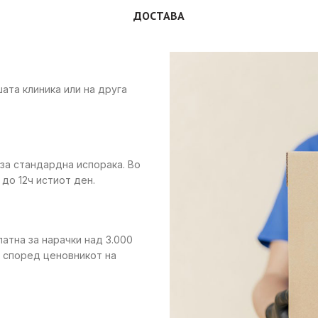
ДОСТАВА
ата клиника или на друга
 за стандардна испорака. Во
до 12ч истиот ден.
латна за нарачки над 3.000
е според ценовникот на