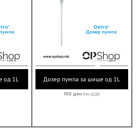
е од 1L
Дозер пумпа за шише од 1L
100
ден
без ДДВ