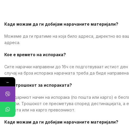
Каде можам да ги добијам нарачаните материјали?
Можеме да ги пратиме на која било адреса, директно во ваш
адреса.
Кое е времето на испорака?
Сите нарачки направени до 16ч се подготвуваат истиот ден
случај на брза испорака нарачката треба да биде направена 
←
Кој е трошокот за испораката?
Стандарниот начин на испорака (по пошта или карго) е бесп
денари. Трошокот се пресметува според дестинацијата, а 
МПошта или на карго превозникот.
Каде можам да ги добијам нарачаните материјали?