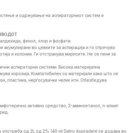
ice
чистење и одржување на аспираторниот систем и
0 ден.
ИЗВОДОТ
алдехиди, фенол, хлор и фосфати.
и акумулирани во цевките за аспирација и го спречува
тија и колонии. Ги отстранува мирисите. Не се пени за
ични аспираторни системи. Висока материјална
кува корозија. Компатибилен со материјали како што се
кон, пластика, нерѓосувачки челик итн. Обезбедува
амфотерично активно средство, 2-аминоетанол, n-алкил
рид.
 употреба од 2L од 2% (40 ml Detro Aspiradent се додава во