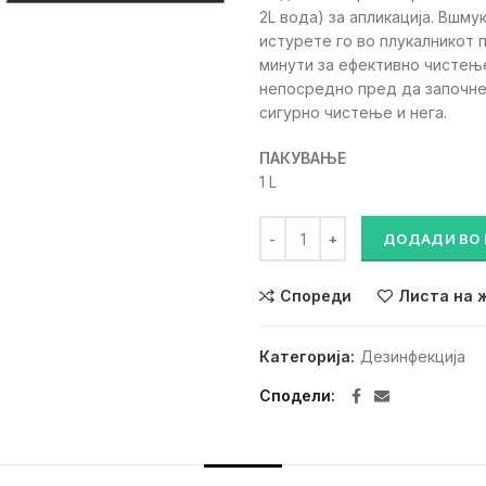
2L вода) за апликација. Вшму
истурете го во плукалникот 
минути за ефективно чистење
непосредно пред да започнет
сигурно чистење и нега.
ПАКУВАЊЕ
1 L
DETRO ASPIRADENT – Раствор 
ДОДАДИ ВО
Спореди
Листа на 
Категорија:
Дезинфекција
Сподели