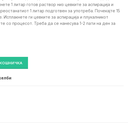
кнете 1 литар готов раствор низ цевките за аспирација и
преостанатиот 1 литар подготвен за употреба. Почекајте 15
. Исплакнете ги цевките за аспирација и плукалникот
е со процесот. Треба да се нанесува 1-2 пати на ден за
за чистење и нега на системот за аспирација (1 литар) количи
 КОШНИЧКА
желби