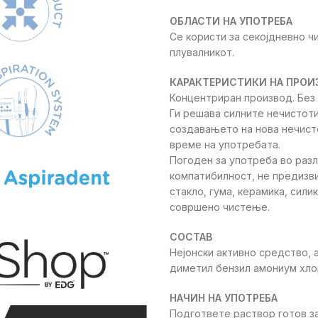
price
pr
ОБЛАСТИ НА УПОТРЕБА
was:
is:
Се користи за секојдневно 
850 ден.
60
плувалникот.
КАРАКТЕРИСТИКИ НА ПРО
Концентриран производ. Без 
Ги решава силните нечистоти
создавањето на нова нечисто
време на употребата.
Погоден за употреба во разл
компатибилност, не предизви
стакло, гума, керамика, сили
совршено чистење.
СОСТАВ
Нејонски активно средство, 
диметил бензил амониум хло
НАЧИН НА УПОТРЕБА
Подгответе раствор готов за