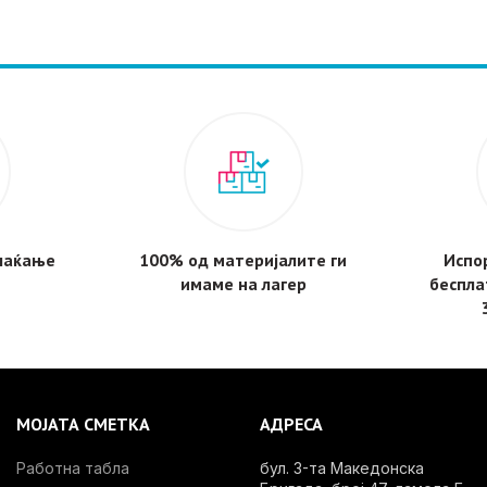
плаќање
100% од материјалите ги
Испор
имаме на лагер
беспла
МОЈАТА СМЕТКА
АДРЕСА
Работна табла
бул. 3-та Македонска