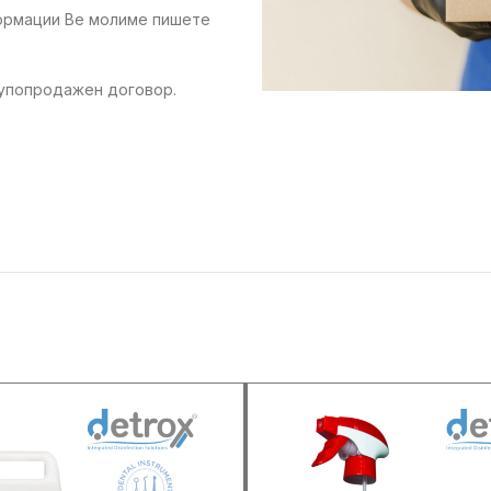
формации Ве молиме пишете
купопродажен договор.