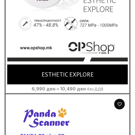
ESTHETIC EXPLORE
Price
6,990
ден
–
10,490
ден
без ДДВ
range:
6,990 ден
through
10,490 ден