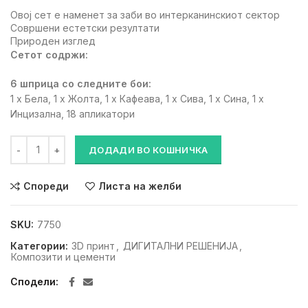
Oвој сет е наменет за заби во интерканинскиот сектор
Совршени естетски резултати
Природен изглед
Сетот содржи:
6 шприца со следните бои:
1 x Бела, 1 x Жолта, 1 x Кафеава, 1 x Сива, 1 x Сина, 1 x
Инцизална, 18 апликатори
ELS PAINTART ECONOMY KIT (СЕТ СО ШЕСТ БОИ) количина
ДОДАДИ ВО КОШНИЧКА
Спореди
Листа на желби
SKU:
7750
Категории:
3D принт
,
ДИГИТАЛНИ РЕШЕНИЈА
,
Композити и цементи
Сподели