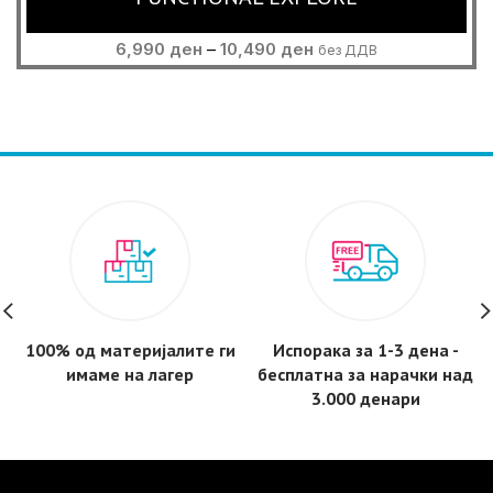
Price
6,990
ден
–
10,490
ден
без ДДВ
range:
6,990 ден
through
10,490 ден
100% од материјалите ги
Испорака за 1-3 дена -
имаме на лагер
бесплатнa за нарачки над
3.000 денари