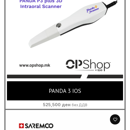
PANDA 3 IOS
525,500
ден
без ДДВ