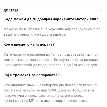
ДОСТАВА
Каде можам да ги добијам нарачаните материјали?
Можеме да ги пратиме на која било адреса, директно во
вашата клиника или на друга адреса.
Кое е времето на испорака?
Сите нарачки направени до 16ч се подготвуваат истиот
ден за стандардна испорака. Во случај на брза испорака
нарачката треба да биде направена до 12ч истиот ден.
Кој е трошокот за испораката?
Стандарниот начин на испорака (по пошта или карго) е
бесплатна за нарачки над 3.000 денари. Трошокот се
пресметува според дестинацијата, а е според
ценовникот на МПошта или на карго превозникот.