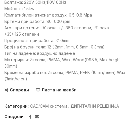
Волтажа: 220V 50Hz;110V 60Hz
Моќност: 1.5kw
Компатибилен втиснат воздух: 0.5-0.8 Mpa
Вртежи при работа: 80, 000 rpm
Агол при вртење: ‘A’ оска: +/- 360 степени, ‘B’ оска
+35/-125 степени
Прецизност при работа: <1.0mm
Број на брусни тела: 12 ( 2mm, 1mm, 0.6mm, 0.3mm)
Тип на ладење: воздушно ладење
Материјали: Zirconia, PMMA, Wax, Wood(D98.5, Max height
30mm)
Време на изработка: Zirconia, PMMA, PEEK (10min/член) Wax
(3min/член)
Спореди
Листа на желби
Категории:
CAD/CAМ системи
,
ДИГИТАЛНИ РЕШЕНИЈА
Сподели