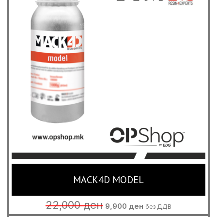
MACK4D MODEL
Original
Current
22,000
ден
9,900
ден
без ДДВ
price
price