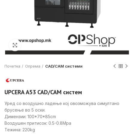
Click to enlarge
Почетна
Опрема
CAD/CAМ системи
UPCERA А53 CAD/CAМ систем
Уред со воздушно ладење кој овозможува симултано
брусење во 5 оски.
Димензии: 100*70*85cm
Воздушен притисок: 0.5-0.8Mpa
Тежина: 220kg