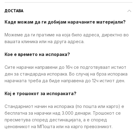
ДОСТАВА
Каде можам да ги добијам нарачаните материјали?
Можеме да ги пратиме на која било адреса, директно во
вашата клиника или на друга адреса.
Кое е времето на испорака?
Сите нарачки направени до 16ч се подготвуваат истиот
ден за стандардна испорака. Во случај на брза испорака
нарачката треба да биде направена до 12ч истиот ден.
Кој е трошокот за испораката?
Стандарниот начин на испорака (по пошта или карго) е
бесплатна за нарачки над 3.000 денари. Трошокот се
пресметува според дестинацијата, а е според
ценовникот на МПошта или на карго превозникот.