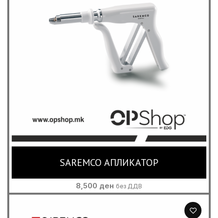
SAREMCO АПЛИКАТОР
8,500
ден
без ДДВ