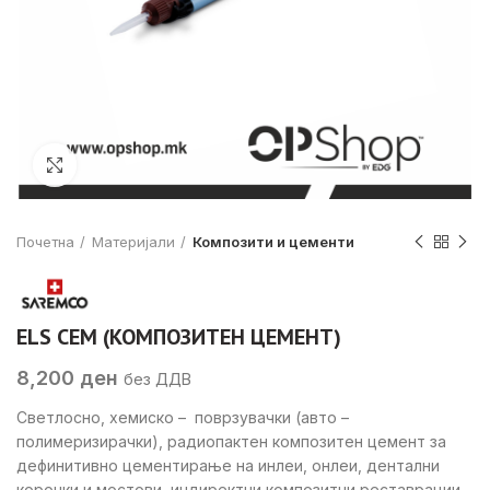
Click to enlarge
Почетна
Материјали
Композити и цементи
ELS CEM (КОМПОЗИТЕН ЦЕМЕНТ)
8,200
ден
без ДДВ
Светлосно, хемиско – поврзувачки (авто –
полимеризирачки), радиопактен композитен цемент за
дефинитивно цементирање на инлеи, онлеи, дентални
коронки и мостови, индиректни композитни реставрации…