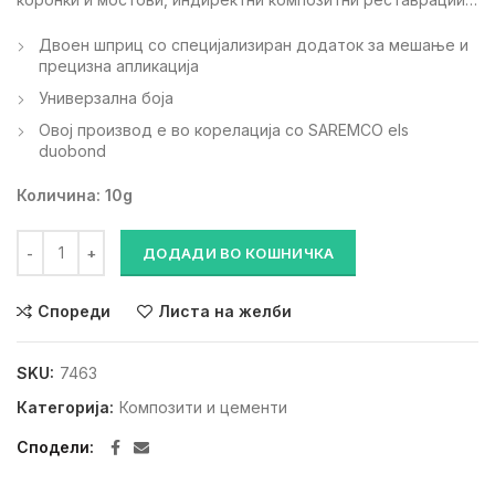
Двоен шприц со специјализиран додаток за мешање и
прецизна апликација
Универзална боја
Овој производ е во корелација со SAREMCO els
duobond
Количина: 10g
ELS CEM (КОМПОЗИТЕН ЦЕМЕНТ) количина
ДОДАДИ ВО КОШНИЧКА
Спореди
Листа на желби
SKU:
7463
Категорија:
Композити и цементи
Сподели