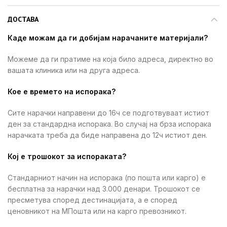
ДОСТАВА
Каде можам да ги добијам нарачаните материјали?
Можеме да ги пратиме на која било адреса, директно во
вашата клиника или на друга адреса.
Кое е времето на испорака?
Сите нарачки направени до 16ч се подготвуваат истиот
ден за стандардна испорака. Во случај на брза испорака
нарачката треба да биде направена до 12ч истиот ден.
Кој е трошокот за испораката?
Стандарниот начин на испорака (по пошта или карго) е
бесплатна за нарачки над 3.000 денари. Трошокот се
пресметува според дестинацијата, а е според
ценовникот на МПошта или на карго превозникот.