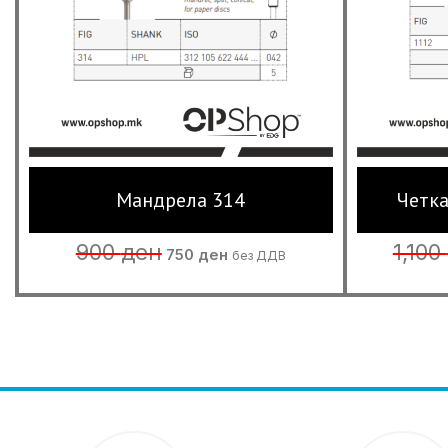
Мандрела 314
Четка
Original
Current
900
ден
1,100
750
ден
без ДДВ
price
price
was:
is:
900 ден.
750 ден.