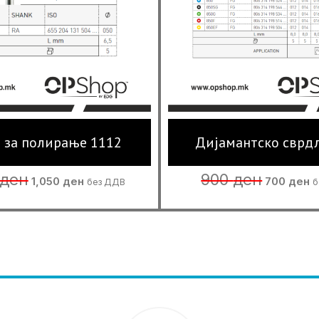
 за полирање 1112
Дијамантско сврд
Original
Current
Original
C
ден
900
ден
1,050
ден
700
ден
без ДДВ
б
price
price
price
p
was:
is:
was:
is
1,100 ден.
1,050 ден.
900 ден.
7