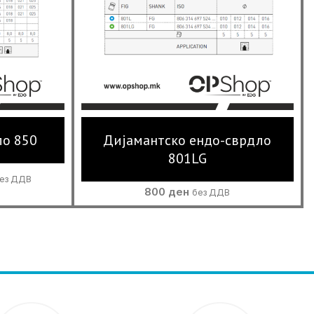
ло 850
Дијамантско ендо-сврдло
801LG
urrent
ез ДДВ
rice
800
ден
без ДДВ
:
00 ден.