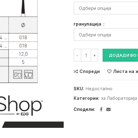
гранулација
Дијамантско сврдло 859LF к
ДОДАДИ ВО
Спореди
Листа на 
SKU:
Недостапно
Категории:
за Лабораторија
Сподели