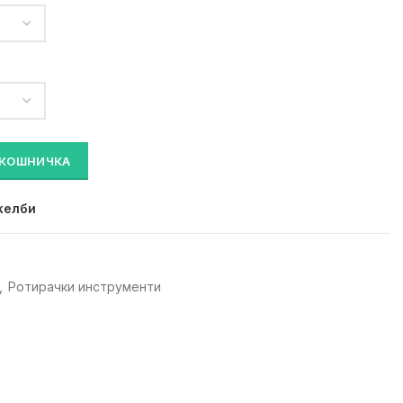
оличина
 КОШНИЧКА
желби
,
Ротирачки инструменти