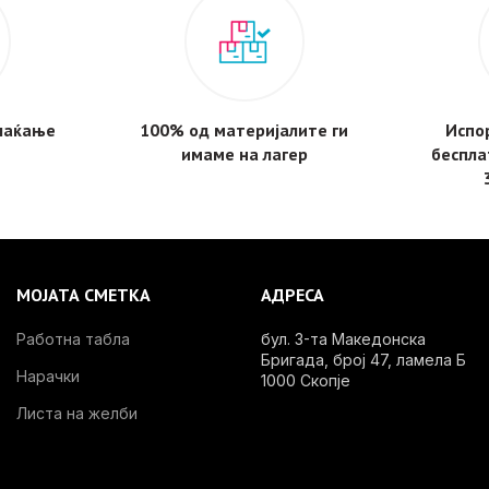
плаќање
100% од материјалите ги
Испор
имаме на лагер
беспла
МОЈАТА СМЕТКА
АДРЕСА
Работна табла
бул. 3-та Македонска
Бригада, број 47, ламела Б
Нарачки
1000 Скопје
Листа на желби