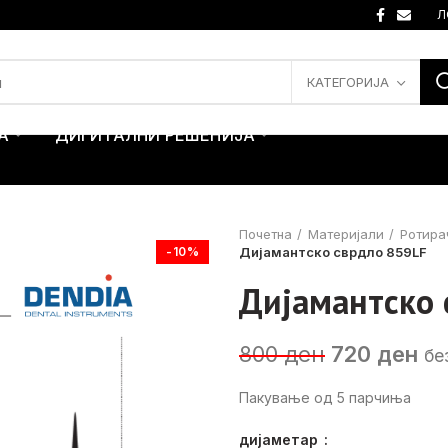
Л
КАТЕГОРИЈА
А
ДИГИТАЛНИ РЕШЕНИЈА
Почетна
Материјали
Ротира
-10%
Дијамантско сврдло 859LF
Дијамантско 
Original
Cu
800
ден
720
ден
бе
price
pr
Пакување од 5 парчиња
was:
is:
800 ден.
72
дијаметар