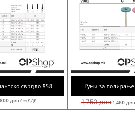
антско сврдло 858
Гуми за полирање
Original
800
ден
1,750
ден
без ДДВ
1,450
ден
price
was:
1,750 ден.