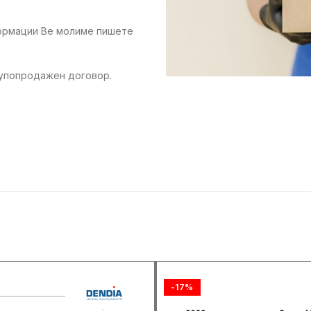
формации Ве молиме пишете
купопродажен договор.
-17%