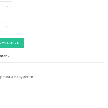
ичина
 КОШНИЧКА
желби
рачки инструменти