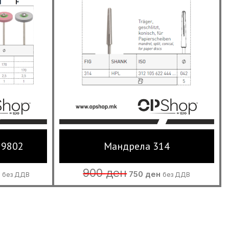
 9802
Мандрела 314
Current
Original
Current
900
ден
750
ден
без ДДВ
без ДДВ
price
price
price
is:
was:
is:
1,450 ден.
900 ден.
750 ден.