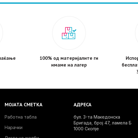
плаќање
100% од материјалите ги
Испор
имаме на лагер
беспла
МОЈАТА СМЕТКА
АДРЕСА
Работна табла
бул. 3-та Македонска
Бригада, број 47, ламела Б
Нарачки
1000 Скопје
Листа на желби