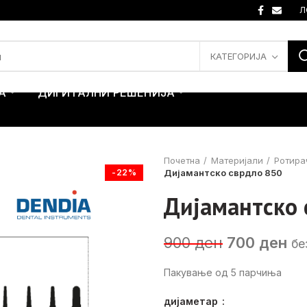
Л
КАТЕГОРИЈА
А
ДИГИТАЛНИ РЕШЕНИЈА
Почетна
Материјали
Ротира
-22%
Дијамантско сврдло 850
Дијамантско 
Original
Cu
900
ден
700
ден
бе
price
pr
Пакување од 5 парчиња
was:
is:
900 ден.
70
дијаметар