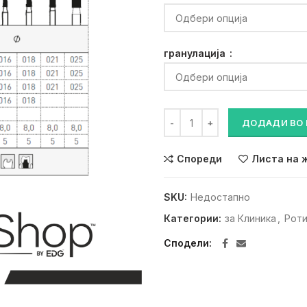
гранулација
Дијамантско сврдло 850 кол
ДОДАДИ ВО
Спореди
Листа на 
SKU:
Недостапно
Категории:
за Клиника
,
Роти
Сподели