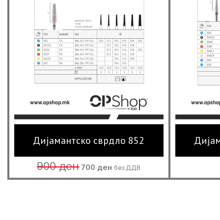
Дијамантско сврдло 852
Дијам
Original
Current
900
ден
700
ден
без ДДВ
price
price
was:
is:
900 ден.
700 ден.