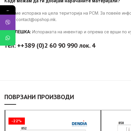
Каде можам да ги добијам нарачаните материјали?
←
Вршиме испорака на цела територија на РСМ. За повеќе ин
ни на contact@opshop.mk.
ЗАБЕЛЕШКА:
Испораката на инвентар и опрема се врши по 
тел: ++389 (0)2 60 90 990 лок. 4
ПОВРЗАНИ ПРОИЗВОДИ
-22%