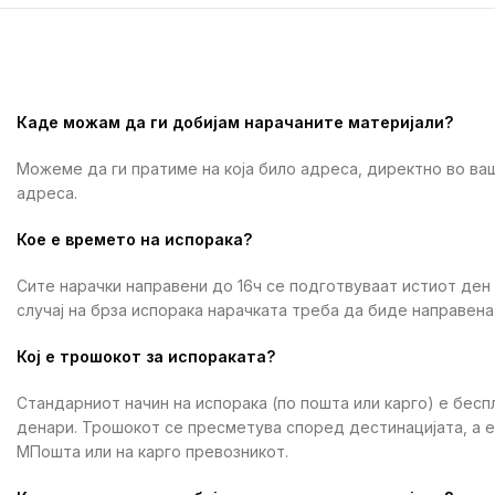
Каде можам да ги добијам нарачаните материјали?
Можеме да ги пратиме на која било адреса, директно во ваш
адреса.
Кое е времето на испорака?
Сите нарачки направени до 16ч се подготвуваат истиот ден
случај на брза испорака нарачката треба да биде направена 
Кој е трошокот за испораката?
Стандарниот начин на испорака (по пошта или карго) е бесп
денари. Трошокот се пресметува според дестинацијата, а 
МПошта или на карго превозникот.