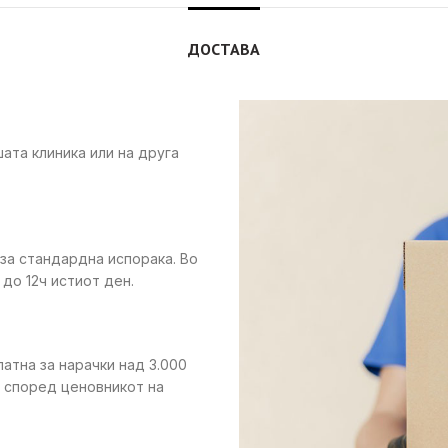
ДОСТАВА
ата клиника или на друга
 за стандардна испорака. Во
до 12ч истиот ден.
латна за нарачки над 3.000
е според ценовникот на