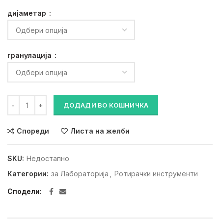
800 ден.
720 ден.
дијаметар
гранулација
Дијамантско сврдло 863 количина
ДОДАДИ ВО КОШНИЧКА
Спореди
Листа на желби
SKU:
Недостапно
Категории:
за Лабораторија
,
Ротирачки инструменти
Сподели