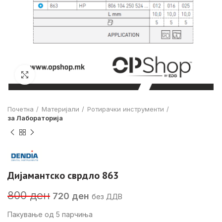
Click to enlarge
Почетна
Материјали
Ротирачки инструменти
за Лабораторија
Дијамантско сврдло 863
Original
Current
800
ден
720
ден
без ДДВ
price
price
was:
is:
Пакување од 5 парчиња