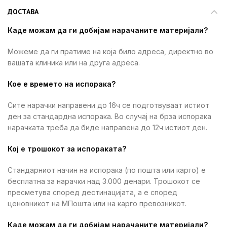
ДОСТАВА
Каде можам да ги добијам нарачаните материјали?
Можеме да ги пратиме на која било адреса, директно во
вашата клиника или на друга адреса.
Кое е времето на испорака?
Сите нарачки направени до 16ч се подготвуваат истиот
ден за стандардна испорака. Во случај на брза испорака
нарачката треба да биде направена до 12ч истиот ден.
Кој е трошокот за испораката?
Стандарниот начин на испорака (по пошта или карго) е
бесплатна за нарачки над 3.000 денари. Трошокот се
пресметува според дестинацијата, а е според
ценовникот на МПошта или на карго превозникот.
Каде можам да ги добијам нарачаните материјали?