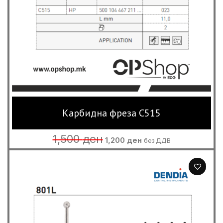
Карбидна фреза C515
Original
Current
1,500
ден
1,200
ден
без ДДВ
price
price
was:
is:
1,500 ден.
1,200 ден.