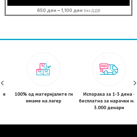
Price
650
ден
–
1,100
ден
без ДДВ
range:
650 ден
through
1,100 ден
100% од материјалите ги
Испорака за 1-3 дена -
имаме на лагер
бесплатнa за нарачки над
3.000 денари