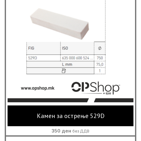
Камен за острење 529D
350
ден
без ДДВ