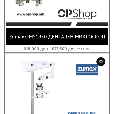
Zumax OMS1950 ДЕНТАЛЕН МИКРОСКОП
Price
618,000
ден
–
871,500
ден
без ДДВ
range:
618,000 ден
through
871,500 ден