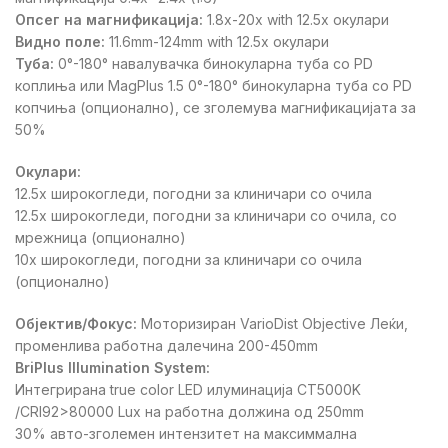
Опсег на магнификација:
1.8x-20x with 12.5x окулари
Видно поле:
11.6mm-124mm with 12.5x окулари
Туба:
0°-180° навалувачка бинокуларна туба со PD
коплиња или MagPlus 1.5 0°-180° бинокуларна туба со PD
копчиња (опционално), се зголемува магнификацијата за
50%
Окулари:
12.5x широкогледи, погодни за клиничари со очила
12.5x широкогледи, погодни за клиничари со очила, со
мрежница (опционално)
10х широкогледи, погодни за клиничари со очила
(опционално)
Објектив/Фокус:
Моторизиран VarioDist Objective Леќи,
променлива работна далечина 200-450mm
BriPlus Illumination System:
Интегрирана true color LED илуминација CT5000K
/CRI92>80000 Lux на работна должина од 250mm
30% авто-зголемен интензитет на максиммална