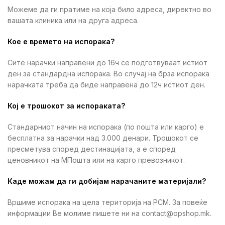
Можеме да ги пратиме на која било адреса, директно во
вашата клиника или на друга адреса.
Кое е времето на испорака?
Сите нарачки направени до 16ч се подготвуваат истиот
ден за стандардна испорака. Во случај на брза испорака
нарачката треба да биде направена до 12ч истиот ден.
Кој е трошокот за испораката?
Стандарниот начин на испорака (по пошта или карго) е
бесплатна за нарачки над 3.000 денари. Трошокот се
пресметува според дестинацијата, а е според
ценовникот на МПошта или на карго превозникот.
Каде можам да ги добијам нарачаните материјали?
Вршиме испорака на цела територија на РСМ. За повеќе
информации Ве молиме пишете ни на contact@opshop.mk.