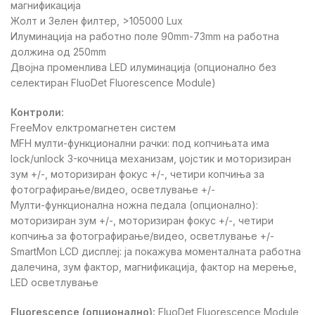
магнификација
Жолт и Зелен филтер, >105000 Lux
Илуминација на работно поле 90mm-73mm на работна
должина од 250mm
Двојна променлива LED илуминација (опционално без
селектиран FluoDet Fluorescence Module)
Контроли:
FreeMov елктромагнетен систем
MFH мулти-функционални рачки: под копчињата има
lock/unlock 3-кочница механизам, џојстик и моторизиран
зум +/-, моторизиран фокус +/-, четири копчиња за
фотографирање/видео, осветлување +/-
Мулти-функционална ножна педала (опционално):
моторизиран зум +/-, моторизиран фокус +/-, четири
копчиња за фотографирање/видео, осветлување +/-
SmartMon LCD дисплеј: ја покажува моменталната работна
далечина, зум фактор, магнификација, фактор на мерење,
LED осветлување
Fluorescence (опционално):
FluoDet Fluorescence Module