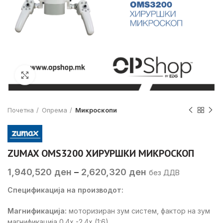
Click to enlarge
Почетна
Опрема
Микроскопи
ZUMAX OMS3200 ХИРУРШКИ МИКРОСКОП
Price
1,940,520
ден
–
2,620,320
ден
без ДДВ
range:
Спецификација на производот:
1,940,520 ден
through
Магнификација:
моторизиран зум систем, фактор на зум
2,620,320 ден
магнификација 0.4x -2.4x (1:6)