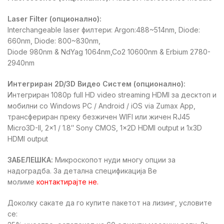
Laser Filter (опционално):
Interchangeable laser филтери: Argon:488~514nm, Diode:
660nm, Diode: 800~830nm,
Diode 980nm & NdYag 1064nm,Co2 10600nm & Erbium 2780-
2940nm
Интегриран 2D/3D Видео Систем (опционално):
Интегриран 1080p full HD video streaming HDMI за десктоп и
мобилни со Windows PC / Android / iOS via Zumax App,
трансфериран преку безжичен WIFI или жичен RJ45
Micro3D-II, 2×1 / 1.8″ Sony CMOS, 1x2D HDMI output и 1x3D
HDMI output
ЗАБЕЛЕШКА:
Микроскопот нуди многу опции за
надоградба. За детална спецификација Ве
молиме
контактирајте не
.
Доколку сакате да го купите пакетот на лизинг, условите
се: