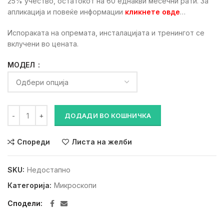
25% учество, остатокот на 60 еднакви месечни рати. За
апликација и повеќе информации
кликнете овде
…
Испораката на опремата, инсталацијата и тренингот се
вклучени во цената.
МОДЕЛ
ZUMAX OMS3200 ХИРУРШКИ МИКРОСКОП количина
ДОДАДИ ВО КОШНИЧКА
Спореди
Листа на желби
SKU:
Недостапно
Категорија:
Микроскопи
Сподели