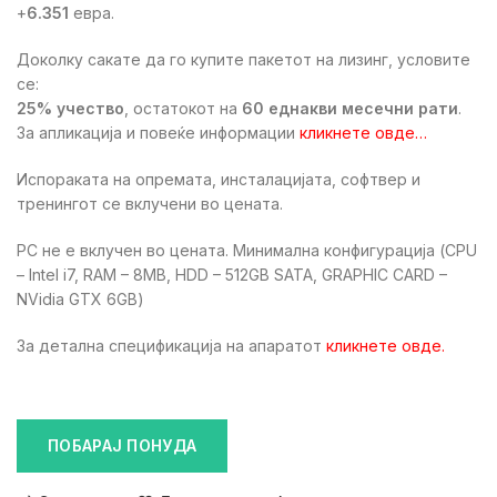
+
6.351
евра.
Доколку сакате да го купите пакетот на лизинг, условите
се:
25% учество
, остатокот на
60 еднакви месечни рати
.
За апликација и повеќе информации
кликнете овде
…
Испораката на опремата, инсталацијата, софтвер и
тренингот се вклучени во цената.
PC не е вклучен во цената. Минимална конфигурација (CPU
– Intel i7, RAM – 8MB, HDD – 512GB SATA, GRAPHIC CARD –
NVidia GTX 6GB)
За детална спецификација на апаратот
кликнете овде.
ПОБАРАЈ ПОНУДА