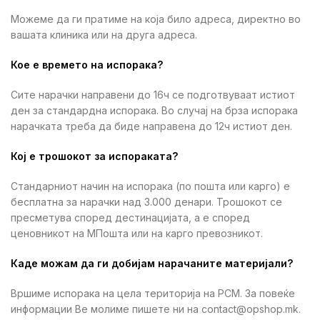
Можеме да ги пратиме на која било адреса, директно во
вашата клиника или на друга адреса.
Кое е времето на испорака?
Сите нарачки направени до 16ч се подготвуваат истиот
ден за стандардна испорака. Во случај на брза испорака
нарачката треба да биде направена до 12ч истиот ден.
Кој е трошокот за испораката?
Стандарниот начин на испорака (по пошта или карго) е
бесплатна за нарачки над 3.000 денари. Трошокот се
пресметува според дестинацијата, а е според
ценовникот на МПошта или на карго превозникот.
Каде можам да ги добијам нарачаните материјали?
Вршиме испорака на цела територија на РСМ. За повеќе
информации Ве молиме пишете ни на contact@opshop.mk.