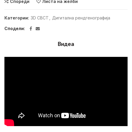
Спореди
Листа на желби
Категории:
3D CBCT
,
Дигитална рендгенографија
Сподели
Видеа