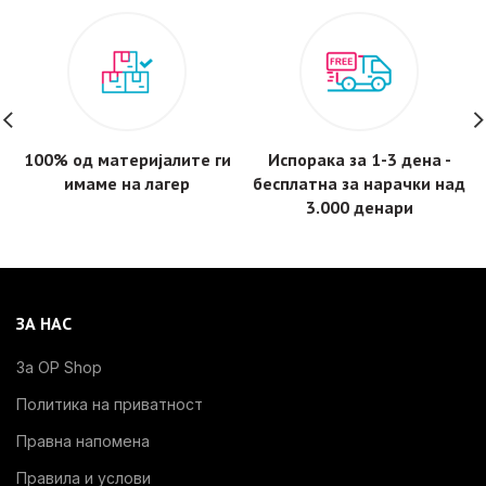
100% од материјалите ги
Испорака за 1-3 дена -
имаме на лагер
бесплатнa за нарачки над
3.000 денари
ЗА НАС
За OP Shop
Политика на приватност
Правна напомена
Правила и услови