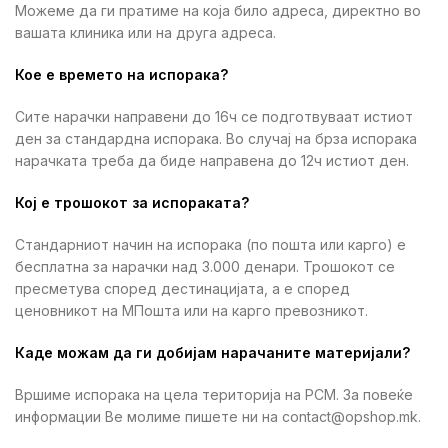
Можеме да ги пратиме на која било адреса, директно во
вашата клиника или на друга адреса.
Кое е времето на испорака?
Сите нарачки направени до 16ч се подготвуваат истиот
ден за стандардна испорака. Во случај на брза испорака
нарачката треба да биде направена до 12ч истиот ден.
Кој е трошокот за испораката?
Стандарниот начин на испорака (по пошта или карго) е
бесплатна за нарачки над 3.000 денари. Трошокот се
пресметува според дестинацијата, а е според
ценовникот на МПошта или на карго превозникот.
Каде можам да ги добијам нарачаните материјали?
Вршиме испорака на цела територија на РСМ. За повеќе
информации Ве молиме пишете ни на contact@opshop.mk.