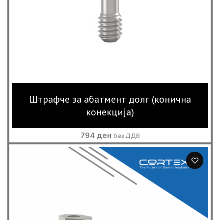
Штрафче за абатмент долг (конична
конекција)
794
ден
без ДДВ