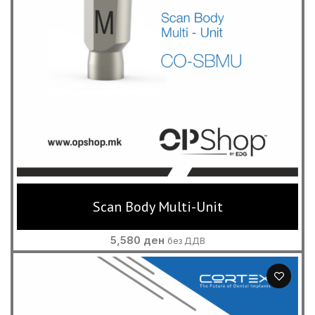
Scan Body Multi-Unit
5,580
ден
без ДДВ