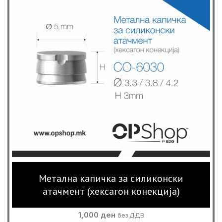
Метална капичка за силиконски
атaчмент (хексагон конекција)
1,000
ден
без ДДВ