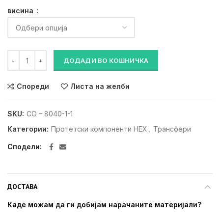
висина
Трансфер за отпечатоци (затворена лажица) количина
ДОДАДИ ВО КОШНИЧКА
Спореди
Листа на желби
SKU:
CO – 8040-1-1
Категории:
Протетски компоненти HEX
,
Трансфери
Сподели
ДОСТАВА
Каде можам да ги добијам нарачаните материјали?