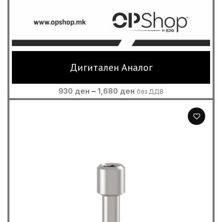
Дигитален Аналог
Price
930
ден
–
1,680
ден
без ДДВ
range:
930 ден
through
1,680 ден