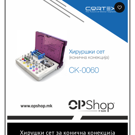
1,370 ден
through
3,280 ден
Хирушки сет за конична конекција