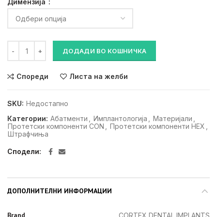
Димензија
Штрафче за абатмент долг (конична конекција) количина
ДОДАДИ ВО КОШНИЧКА
Спореди
Листа на желби
SKU:
Недостапно
Категории:
Абатменти
,
Имплантологија
,
Материјали
,
Протетски компоненти CON
,
Протетски компоненти HEX
,
Штрафчиња
Сподели
ДОПОЛНИТЕЛНИ ИНФОРМАЦИИ
Brand
CORTEX DENTAL IMPLANTS