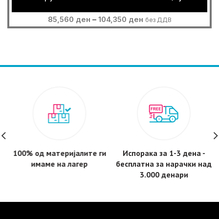
Price
85,560
ден
–
104,350
ден
без ДДВ
range:
85,560 ден
through
104,350 ден
100% од материјалите ги
Испорака за 1-3 дена -
имаме на лагер
бесплатнa за нарачки над
3.000 денари