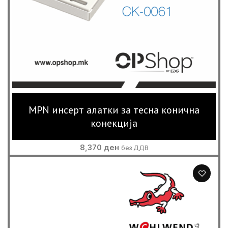
MPN инсерт алатки за тесна конична
конекција
8,370
ден
без ДДВ