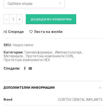
Гингиваформер (конична конекција) количина
ДОДАДИ ВО КОШНИЧКА
Спореди
Листа на желби
SKU:
Недостапно
Категории:
Гингивоформери
,
Имплантологија
,
Материјали
,
Протетски компоненти CON
,
Протетски компоненти HEX
Сподели
ДОПОЛНИТЕЛНИ ИНФОРМАЦИИ
Brand
CORTEX DENTAL IMPLANTS