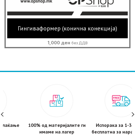
Гингиваформер (конична конекција)
1,000
ден
без ДДВ
100% од материјалите ги
Испорака за 1-3 дена -
имаме на лагер
бесплатнa за нарачки над