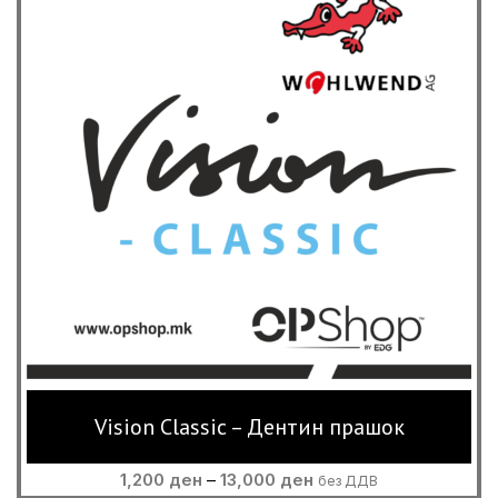
Vision Classic – Дентин прашок
Price
1,200
ден
–
13,000
ден
без ДДВ