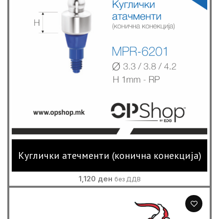
Куглички атечменти (конична конекција)
1,120
ден
без ДДВ