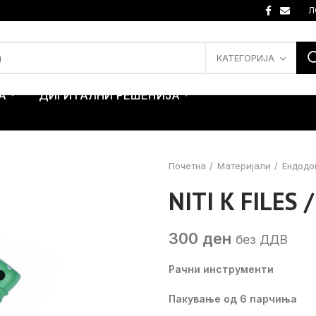
Л
КАТЕГОРИЈА
А
ДИГИТАЛНИ РЕШЕНИЈА
Почетна
Материјали
Ендодо
NITI K FILES
300
ден
без ДДВ
Рачни инструменти
Пакување од 6 парчиња