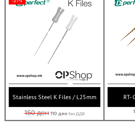
-27%
Stainless Steel K Files / L25mm
RT-
Original
Current
150
ден
110
ден
без ДДВ
price
price
was:
is:
150 ден.
110 ден.