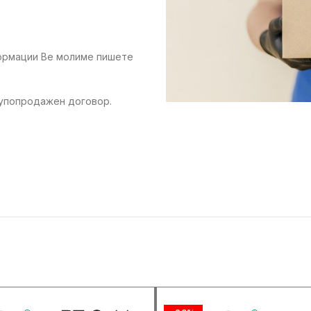
формации Ве молиме пишете
купопродажен договор.