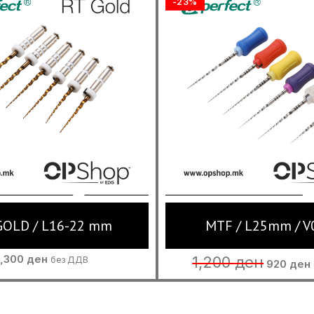
-23%
 GOLD / L16-22 mm
MTF / L25mm / V
Original
1,300
ден
1,200
ден
без ДДВ
920
ден
price
was:
i
1,200 ден