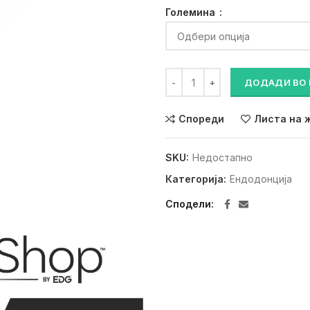
Големина
NITI K FILES / L25mm количина
ДОДАДИ ВО
Спореди
Листа на 
SKU:
Недостапно
Категорија:
Ендодонција
Сподели