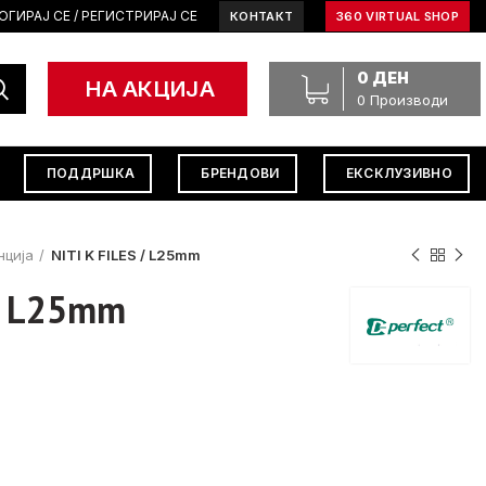
ОГИРАЈ СЕ / РЕГИСТРИРАЈ СЕ
КОНТАКТ
360 VIRTUAL SHOP
0
ДЕН
НА АКЦИЈА
0
Производи
ПОДДРШКА
БРЕНДОВИ
ЕКСКЛУЗИВНО
нција
NITI K FILES / L25mm
 / L25mm