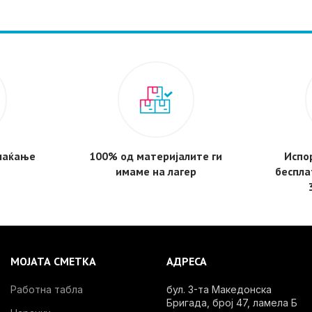
плаќање
100% од материјалите ги
Испор
имаме на лагер
беспла
МОЈАТА СМЕТКА
АДРЕСА
Работна табла
бул. 3-та Македонска
Бригада, број 47, ламела Б