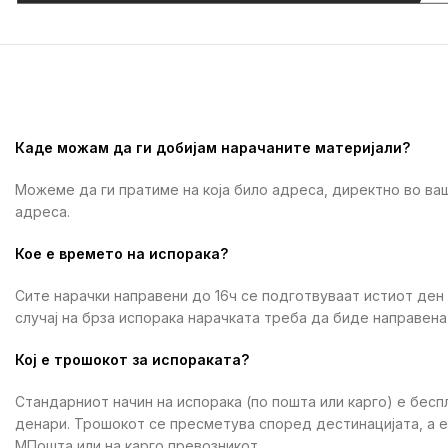
Каде можам да ги добијам нарачаните материјали?
Можеме да ги пратиме на која било адреса, директно во ваш
адреса.
Кое е времето на испорака?
Сите нарачки направени до 16ч се подготвуваат истиот ден
случај на брза испорака нарачката треба да биде направена 
Кој е трошокот за испораката?
Стандарниот начин на испорака (по пошта или карго) е бесп
денари. Трошокот се пресметува според дестинацијата, а 
МПошта или на карго превозникот.