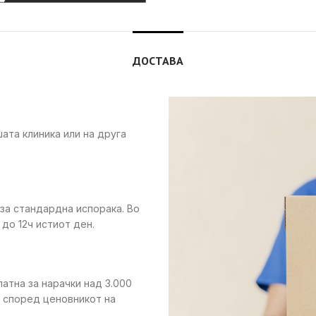
ДОСТАВА
ата клиника или на друга
 за стандардна испорака. Во
до 12ч истиот ден.
латна за нарачки над 3.000
е според ценовникот на