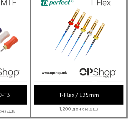
0-T3
T-Flex / L25mm
Current
1,200
ден
без ДДВ
без ДДВ
price
s:
.
920 ден.