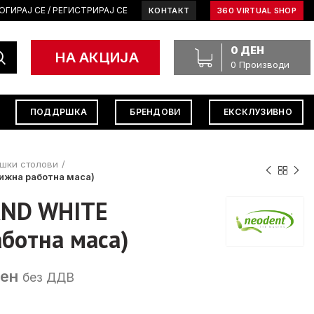
ОГИРАЈ СЕ / РЕГИСТРИРАЈ СЕ
КОНТАКТ
360 VIRTUAL SHOP
0
ДЕН
НА АКЦИЈА
0
Производи
ПОДДРШКА
БРЕНДОВИ
ЕКСКЛУЗИВНО
шки столови
ижна работна маса)
AND WHITE
ботна маса)
Current
ен
без ДДВ
price
is: