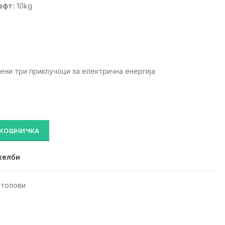
афт:
10kg
ен.
15,500 ден.
ени три приклучоци за електрична енергија
ижна работна маса) количина
 КОШНИЧКА
желби
столови