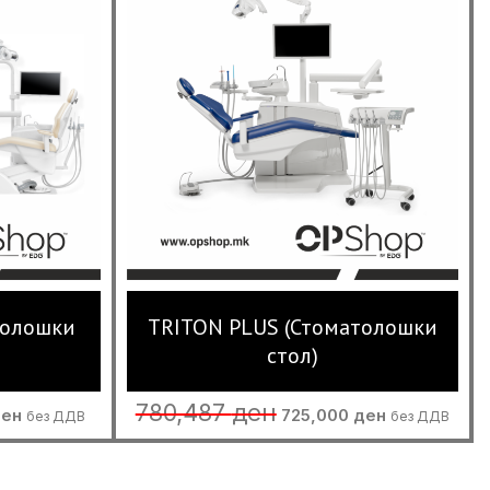
толошки
TRITON PLUS (Стоматолошки
стол)
Current
Original
Current
780,487
ден
ден
725,000
ден
без ДДВ
без ДДВ
price
price
price
is:
was:
is:
н.
657,000 ден.
780,487 ден.
725,000 ден.