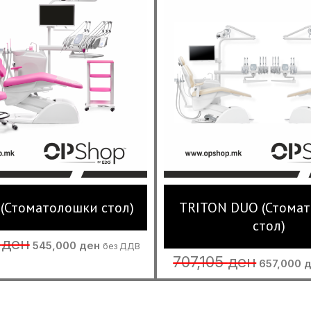
(Стоматолошки стол)
TRITON DUO (Стома
стол)
Original
Current
6
ден
545,000
ден
без ДДВ
price
price
Original
707,105
ден
657,000
was:
is:
price
585,106 ден.
545,000 ден.
was:
707,105 де