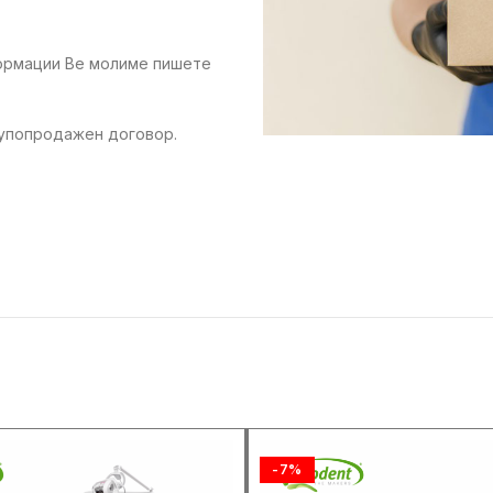
формации Ве молиме пишете
купопродажен договор.
-7%