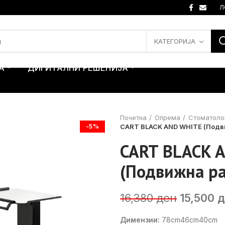
Л
КАТЕГОРИЈА
А
ДИГИТАЛНИ РЕШЕНИЈА
Почетна
Опрема
Стоматоло
-5%
CART BLACK AND WHITE (Подв
CART BLACK 
(Подвижна ра
Original
16,380
ден
15,500
д
price
Димензии:
78cm46cm40cm
was: