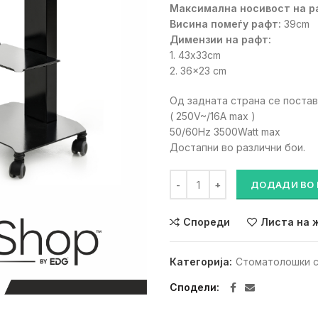
Максимална носивост на р
16,380 д
Висина помеѓу рафт:
39cm
Димензии на рафт:
1. 43x33cm
2. 36×23 cm
Од задната страна се постав
( 250V~/16A max )
50/60Hz 3500Watt max
Достапни во различни бои.
CART BLACK AND WHITE (Подв
ДОДАДИ ВО
Спореди
Листа на 
Категорија:
Стоматолошки 
Сподели