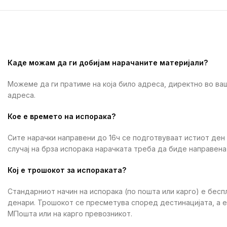
Каде можам да ги добијам нарачаните материјали?
Можеме да ги пратиме на која било адреса, директно во ваш
адреса.
Кое е времето на испорака?
Сите нарачки направени до 16ч се подготвуваат истиот ден
случај на брза испорака нарачката треба да биде направена 
Кој е трошокот за испораката?
Стандарниот начин на испорака (по пошта или карго) е бесп
денари. Трошокот се пресметува според дестинацијата, а 
МПошта или на карго превозникот.