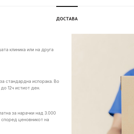
ДОСТАВА
ата клиника или на друга
 за стандардна испорака. Во
до 12ч истиот ден.
латна за нарачки над 3.000
е според ценовникот на