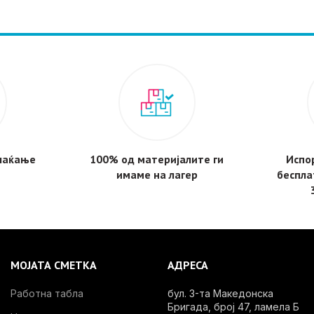
плаќање
100% од материјалите ги
Испор
имаме на лагер
беспла
МОЈАТА СМЕТКА
АДРЕСА
Работна табла
бул. 3-та Македонска
Бригада, број 47, ламела Б