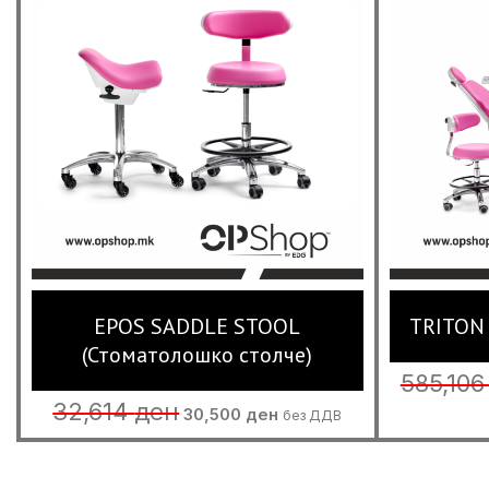
EPOS SADDLE STOOL
TRITON 
(Стоматолошко столче)
585,10
Original
Current
32,614
ден
30,500
ден
без ДДВ
price
price
was:
is:
32,614 ден.
30,500 ден.