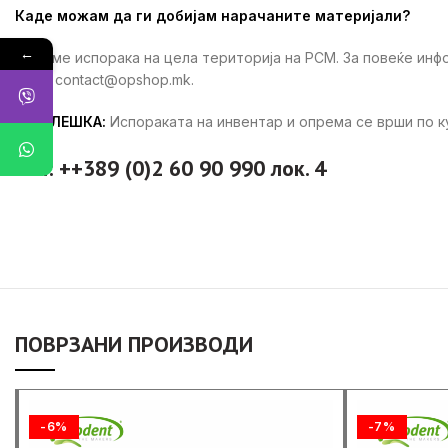
Каде можам да ги добијам нарачаните материјали?
←
Вршиме испорака на цела територија на РСМ. За повеќе ин
ни на contact@opshop.mk.
ЗАБЕЛЕШКА:
Испораката на инвентар и опрема се врши по 
тел: ++389 (0)2 60 90 990 лок. 4
ПОВРЗАНИ ПРОИЗВОДИ
-6%
-7%