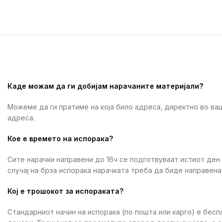
Каде можам да ги добијам нарачаните материјали?
Можеме да ги пратиме на која било адреса, директно во ваш
адреса.
Кое е времето на испорака?
Сите нарачки направени до 16ч се подготвуваат истиот ден
случај на брза испорака нарачката треба да биде направена 
Кој е трошокот за испораката?
Стандарниот начин на испорака (по пошта или карго) е бесп