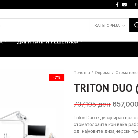
Л
КАТЕГОРИЈА
А
ДИГИТАЛНИ РЕШЕНИЈА
Почетна
Опрема
Стоматоло
-7%
TRITON DUO (
Original
707,105
ден
657,00
price
Triton Duo e дизајниран врз
was:
стоматолозите кои веќе рабо
707,105
од најновите дизајнерски т