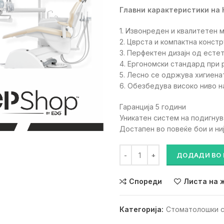
Главни карактеристики на Н
1. Извонреден и квалитетен м
2. Цврста и компактна констр
3. Перфектен дизајн од естет
4. Ергономски стандард при 
5. Лесно се одржува хигиена
6. Обезбедува високо ниво н
Гаранција 5 години
Уникатен систем на подигнув
Достапен во повеќе бои и ни
TRITON DUO (Стоматолошки с
ДОДАДИ ВО
Спореди
Листа на 
Категорија:
Стоматолошки 