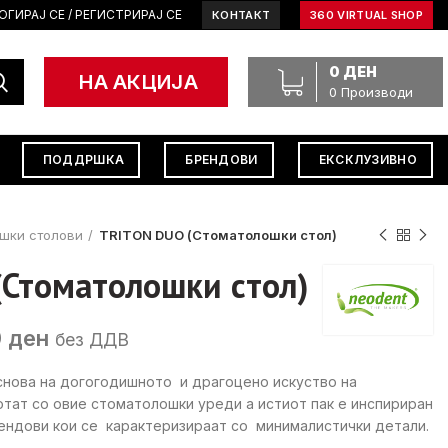
ОГИРАЈ СЕ / РЕГИСТРИРАЈ СЕ
КОНТАКТ
360 VIRTUAL SHOP
0
ДЕН
НА АКЦИЈА
0
Производи
ПОДДРШКА
БРЕНДОВИ
ЕКСКЛУЗИВНО
шки столови
TRITON DUO (Стоматолошки стол)
Стоматолошки стол)
Current
0
ден
без ДДВ
price
 основа на догогодишното и драгоцено искуство на
is:
тат со овие стоматолошки уреди а истиот пак е инспириран
 ден.
657,000 ден.
рендови кои се карактеризираат со минималистички детали.