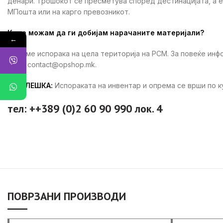
денари. Трошокот се пресметува според дестинацијата, а 
МПошта или на карго превозникот.
Каде можам да ги добијам нарачаните материјали?
←
Вршиме испорака на цела територија на РСМ. За повеќе ин
ни на contact@opshop.mk.
ЗАБЕЛЕШКА:
Испораката на инвентар и опрема се врши по 
тел: ++389 (0)2 60 90 990 лок. 4
ПОВРЗАНИ ПРОИЗВОДИ