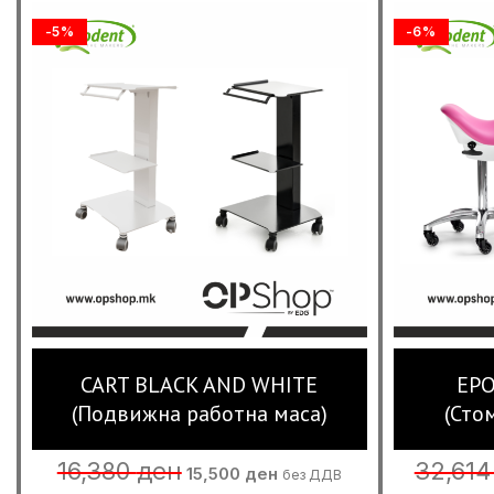
-5%
-6%
CART BLACK AND WHITE
EPO
(Подвижна работна маса)
(Сто
Original
Current
16,380
ден
32,61
15,500
ден
без ДДВ
price
price