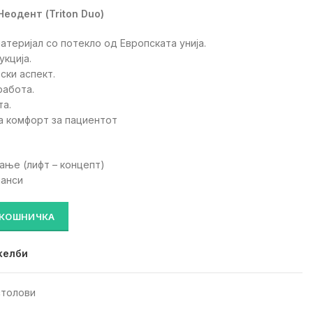
еодент (Triton Duo)
атеријал со потекло од Европската унија.
укција.
ски аспект.
работа.
та.
а комфорт за пациентот
ање (лифт – концепт)
јанси
тол) количина
 КОШНИЧКА
желби
столови