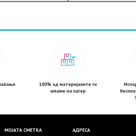
was:
is:
was:
32,614 ден.
30,500 ден.
20,748 де
плаќање
100% од материјалите ги
Испор
имаме на лагер
беспла
МОЈАТА СМЕТКА
АДРЕСА