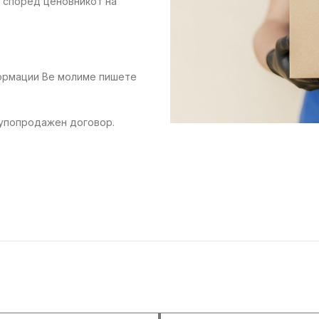
е според ценовникот на
формации Ве молиме пишете
купопродажен договор.