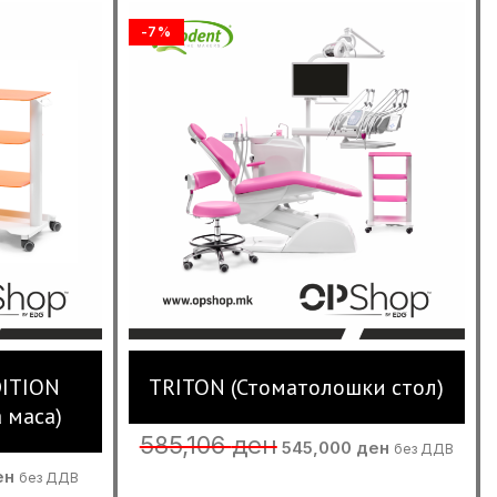
-7%
DITION
TRITON (Стоматолошки стол)
 маса)
Original
Current
585,106
ден
545,000
ден
без ДДВ
price
price
Current
ен
без ДДВ
was:
is:
price