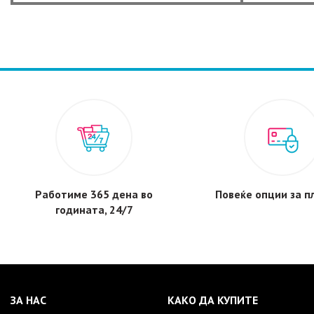
was:
is:
16,380 ден.
15,500 ден.
Работиме 365 дена во
Повеќе опции за 
годината, 24/7
ЗА НАС
КАКО ДА КУПИТЕ