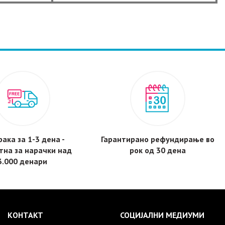
585,106 ден.
545,000 ден.
is:
н.
19,500 ден.
ака за 1-3 дена -
Гарантирано рефундирање во
тнa за нарачки над
рок од 30 дена
3.000 денари
КОНТАКТ
СОЦИЈАЛНИ МЕДИУМИ