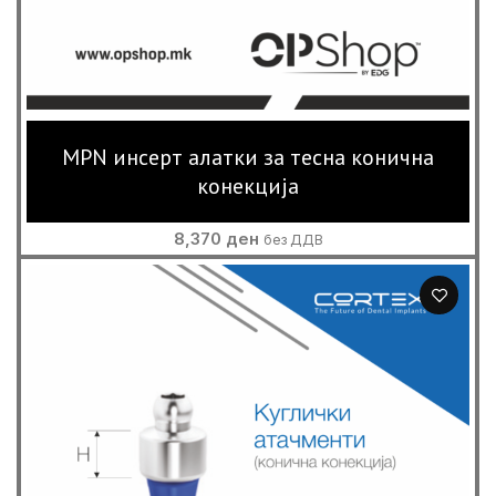
MPN инсерт алатки за тесна конична
конекција
8,370
ден
без ДДВ