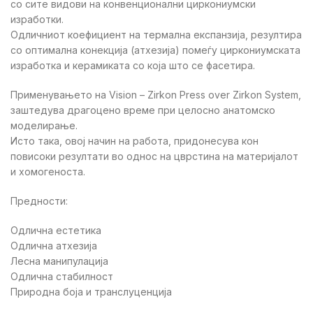
со сите видови на конвенционални циркониумски
изработки.
Одличниот коефициент на термална експанзија, резултира
со оптимална конекција (атхезија) помеѓу циркониумската
изработка и керамиката со која што се фасетира.
Применувањето на Vision – Zirkon Press over Zirkon System,
заштедува драгоцено време при целосно анатомско
моделирање.
Исто така, овој начин на работа, придонесува кон
повисоки резултати во однос на цврстина на материјалот
и хомогеноста.
Предности:
Одлична естетика
Одлична атхезија
Лесна манипулација
Одлична стабилност
Природна боја и транслуценција