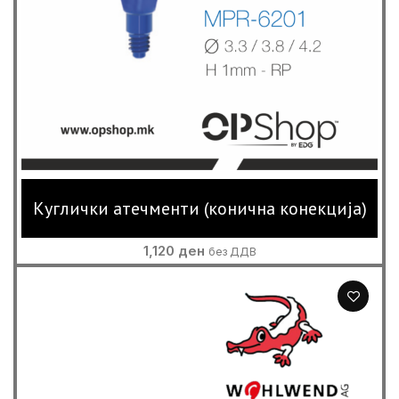
Куглички атечменти (конична конекција)
1,120
ден
без ДДВ