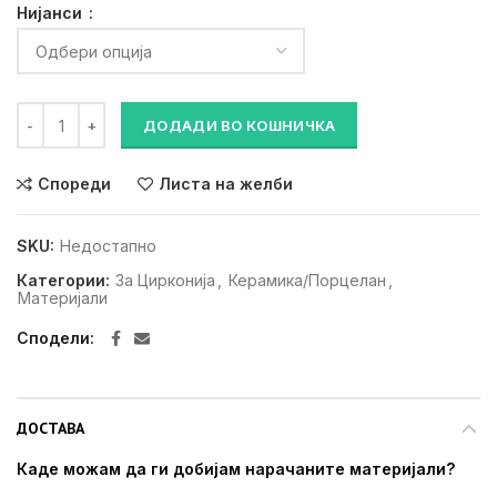
Нијанси
Vision Zircon - Транспа прашок 20 гр. количина
ДОДАДИ ВО КОШНИЧКА
Спореди
Листа на желби
SKU:
Недостапно
Категории:
За Цирконија
,
Керамика/Порцелан
,
Материјали
Сподели
ДОСТАВА
Каде можам да ги добијам нарачаните материјали?