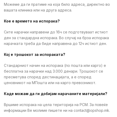
Можеме да ги пратиме на која било адреса, директно во
вашата клиника или на друга адреса.
Кое е времето на испорака?
Сите нарачки направени до 16ч се подготвуваат истиот
ден за стандардна испорака. Во случај на брза испорака
нарачката треба да биде направена до 12ч истиот ден.
Кој е трошокот за испораката?
Стандарниот начин на испорака (по пошта или карго) е
бесплатна за нарачки над 3.000 денари. Трошокот се
пресметува според дестинацијата, а е според
ценовникот на МПошта или на карго превозникот.
Каде можам да ги добијам нарачаните материјали?
Вршиме испорака на цела територија на РСМ. За повеќе
информации Ве молиме пишете ни на contact@opshop.mk.