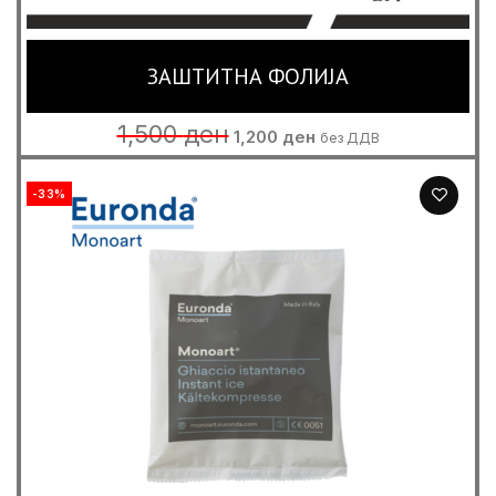
ЗАШТИТНА ФОЛИЈА
Original
Current
1,500
ден
1,200
ден
без ДДВ
price
price
was:
is:
1,500 ден.
1,200 ден.
-33%