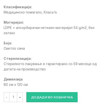
300 ден.
250 ден.
Класификација:
Медицинско помагало, Класа Is
Материјал:
LDPE + апсорбирачки неткаен материјал 54 g/m2, без
латекс
Боја:
Светло сина
Стерилизација:
Стерилното пакување е гарантирано со 59 месеци од
датата на производство
Димензија
80 см x 120 см
СТЕРИЛНА КОМПРЕСА ЗА ХИРУРШКА РАБОТНА МАСА количи
ДОДАДИ ВО КОШНИЧКА