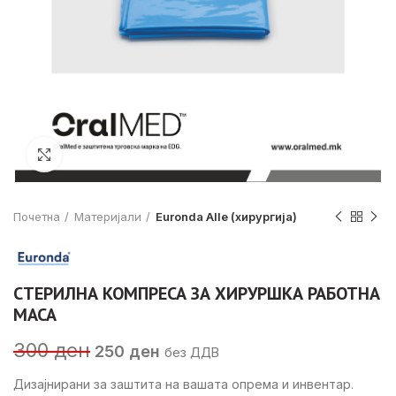
Click to enlarge
Почетна
Материјали
Euronda Alle (хирургија)
СТЕРИЛНА КОМПРЕСА ЗА ХИРУРШКА РАБОТНА
МАСА
Original
Current
300
ден
250
ден
без ДДВ
price
price
was:
is:
Дизајнирани за заштита на вашата опрема и инвентар.