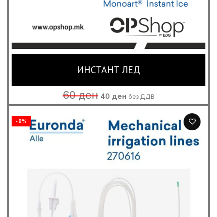
ИНСТАНТ ЛЕД
Original
Current
60
ден
40
ден
без ДДВ
price
price
was:
is:
60 ден.
40 ден.
-8%