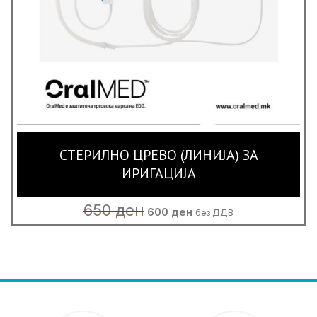
СТЕРИЛНО ЦРЕВО (ЛИНИЈА) ЗА
ИРИГАЦИЈА
Original
Current
650
ден
600
ден
без ДДВ
price
price
was:
is:
650 ден.
600 ден.