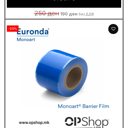
Original
Current
250
ден
190
ден
без ДДВ
price
price
was:
is:
250 ден.
190 ден.
-20%