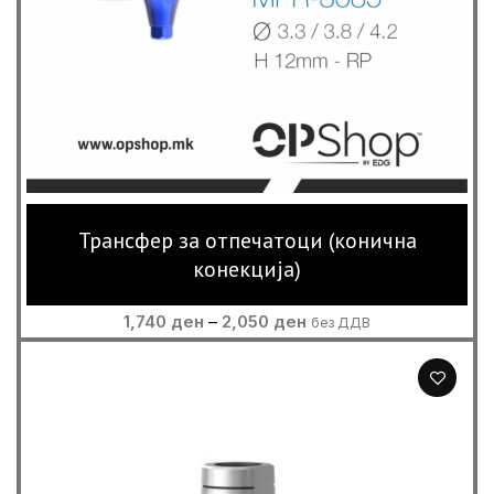
Трансфер за отпечатоци (конична
конекција)
Price
1,740
ден
–
2,050
ден
без ДДВ
range:
1,740 ден
through
2,050 ден