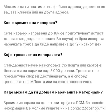
Можеме да ги пратиме на која било адреса, директно во
вашата клиника или на друга адреса.
Кое е времето на испорака?
Сите нарачки направени до 16ч се подготвуваат истиот
ден за стандардна испорака. Во случај на брза испорака
нарачката треба да биде направена до 12ч истиот ден.
Кој е трошокот за испораката?
Стандарниот начин на испорака (по пошта или карго) е
бесплатна за нарачки над 3.000 денари. Трошокот се
пресметува според дестинацијата, а е според
ценовникот на МПошта или на карго превозникот.
Каде можам да ги добијам нарачаните материјали?
Вршиме испорака на цела територија на РСМ. За повеќе
информации Ве молиме пишете ни на contact@opshop.mk.