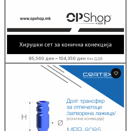
Хирушки сет за конична конекција
Price
85,560
ден
–
104,350
ден
без ДДВ
range:
85,560 ден
through
104,350 ден