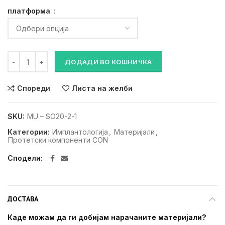
платформа
Штрафче за Мулти-Унит (конична конекција) количина
ДОДАДИ ВО КОШНИЧКА
Спореди
Листа на желби
SKU:
MU – SO20-2-1
Категории:
Имплантологија
,
Материјали
,
Протетски компоненти CON
Сподели
ДОСТАВА
Каде можам да ги добијам нарачаните материјали?