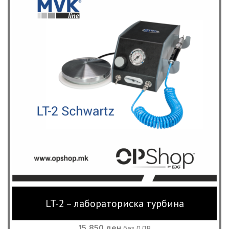
LT-2 – лабораториска турбина
15,850
ден
без ДДВ