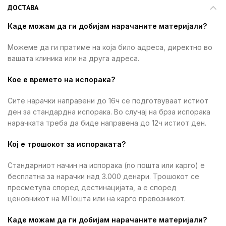
ДОСТАВА
Каде можам да ги добијам нарачаните материјали?
Можеме да ги пратиме на која било адреса, директно во
вашата клиника или на друга адреса.
Кое е времето на испорака?
Сите нарачки направени до 16ч се подготвуваат истиот
ден за стандардна испорака. Во случај на брза испорака
нарачката треба да биде направена до 12ч истиот ден.
Кој е трошокот за испораката?
Стандарниот начин на испорака (по пошта или карго) е
бесплатна за нарачки над 3.000 денари. Трошокот се
пресметува според дестинацијата, а е според
ценовникот на МПошта или на карго превозникот.
Каде можам да ги добијам нарачаните материјали?