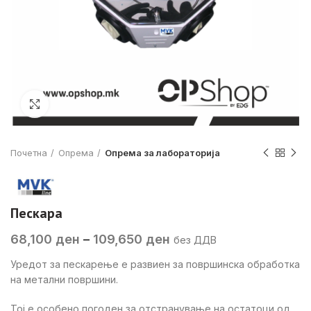
Click to enlarge
Почетна
Опрема
Опрема за лабораторија
Пескара
Price
68,100
ден
–
109,650
ден
без ДДВ
range:
Уредот за пескарење е развиен за површинска обработка
68,100 ден
на метални површини.
through
109,650 ден
Тој е особено погоден за отстранување на остатоци од