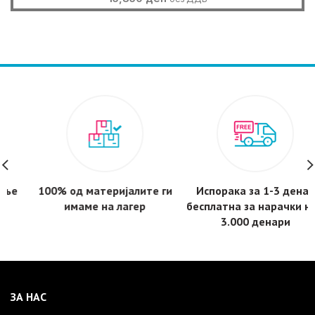
100% од материјалите ги
Испорака за 1-3 дена -
имаме на лагер
бесплатнa за нарачки над
3.000 денари
ЗА НАС