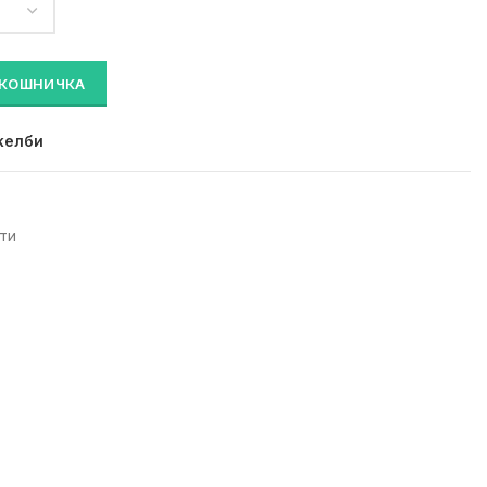
ина
 КОШНИЧКА
желби
ти