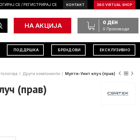
ОГИРАЈ СЕ / РЕГИСТРИРАЈ СЕ
КОНТАКТ
360 VIRTUAL SHOP
0
ДЕН
НА АКЦИЈА
0
Производи
ПОДДРШКА
БРЕНДОВИ
ЕКСКЛУЗИВНО
тологија
Други компоненти
Мулти-Унит клуч (прав)
луч (прав)