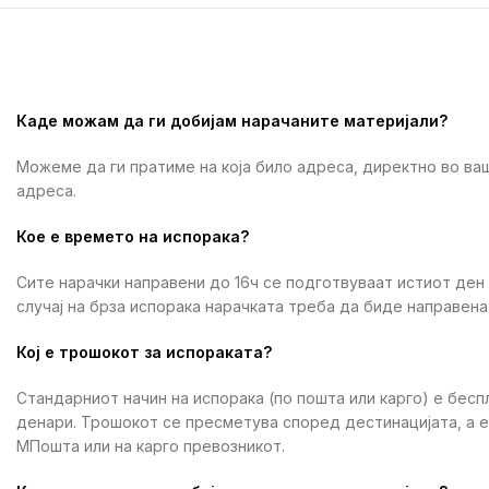
Каде можам да ги добијам нарачаните материјали?
Можеме да ги пратиме на која било адреса, директно во ваш
адреса.
Кое е времето на испорака?
Сите нарачки направени до 16ч се подготвуваат истиот ден
случај на брза испорака нарачката треба да биде направена 
Кој е трошокот за испораката?
Стандарниот начин на испорака (по пошта или карго) е бесп
денари. Трошокот се пресметува според дестинацијата, а 
МПошта или на карго превозникот.