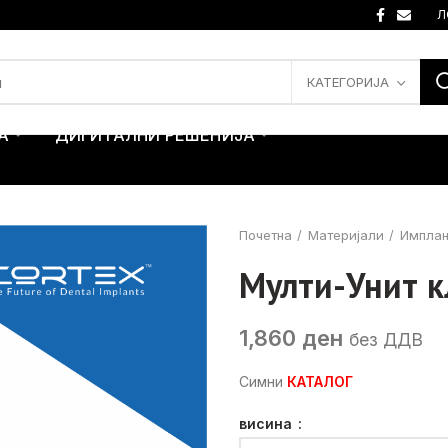
Л
КАТЕГОРИЈА
А
ДИГИТАЛНИ РЕШЕНИЈА
Почетна
Материјали
Имплан
Мулти-Унит к
1,860
ден
без ДДВ
Симни
КАТАЛОГ
висина