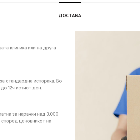
ДОСТАВА
ата клиника или на друга
 за стандардна испорака. Во
до 12ч истиот ден.
латна за нарачки над 3.000
е според ценовникот на