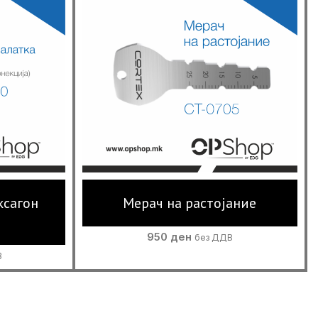
ксагон
Мерач на растојание
950
ден
без ДДВ
В