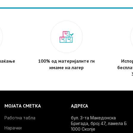
плаќање
100% од материјалите ги
Испор
имаме на лагер
беспла
МОЈАТА СМЕТКА
АДРЕСА
Работна табла
бул. 3-та Македонска
Бригада, број 47, ламела Б
Нарачки
1000 Скопје