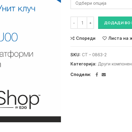
Мулти-Унит клуч (прав) колич
ДОДАДИ ВО
Спореди
Листа на 
SKU:
CT – 0863-2
Категорија:
Други компонен
Сподели