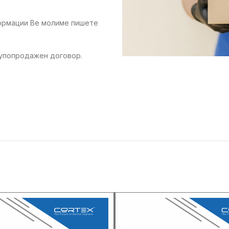
формации Ве молиме пишете
купопродажен договор.