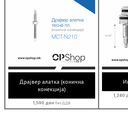
Драјвер алатка (конична
И
конекција)
1,240
1,590
ден
без ДДВ