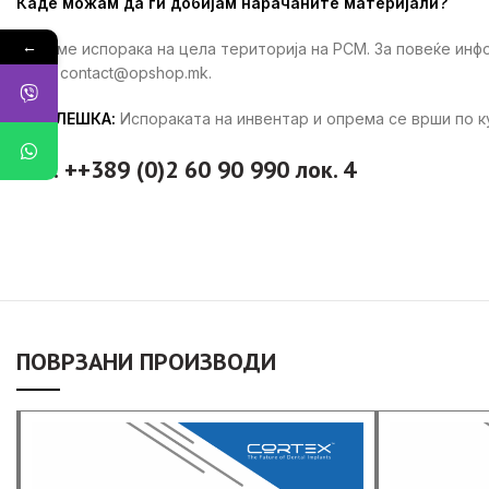
Каде можам да ги добијам нарачаните материјали?
←
Вршиме испорака на цела територија на РСМ. За повеќе ин
ни на contact@opshop.mk.
ЗАБЕЛЕШКА:
Испораката на инвентар и опрема се врши по 
тел: ++389 (0)2 60 90 990 лок. 4
ПОВРЗАНИ ПРОИЗВОДИ