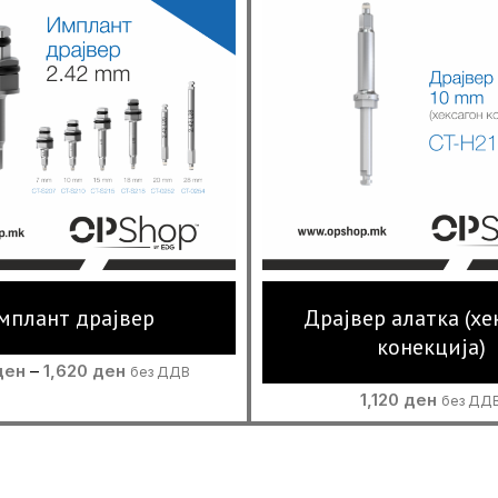
мплант драјвер
Драјвер алатка (хе
конекција)
Price
ден
–
1,620
ден
без ДДВ
range:
1,120
ден
без ДД
1,240 ден
through
1,620 ден