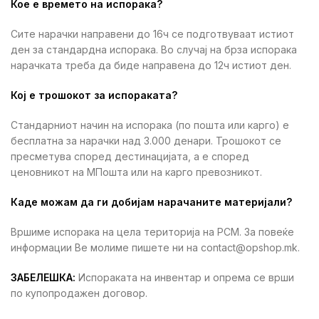
Кое е времето на испорака?
Сите нарачки направени до 16ч се подготвуваат истиот
ден за стандардна испорака. Во случај на брза испорака
нарачката треба да биде направена до 12ч истиот ден.
Кој е трошокот за испораката?
Стандарниот начин на испорака (по пошта или карго) е
бесплатна за нарачки над 3.000 денари. Трошокот се
пресметува според дестинацијата, а е според
ценовникот на МПошта или на карго превозникот.
Каде можам да ги добијам нарачаните материјали?
Вршиме испорака на цела територија на РСМ. За повеќе
информации Ве молиме пишете ни на contact@opshop.mk.
ЗАБЕЛЕШКА:
Испораката на инвентар и опрема се врши
по купопродажен договор.