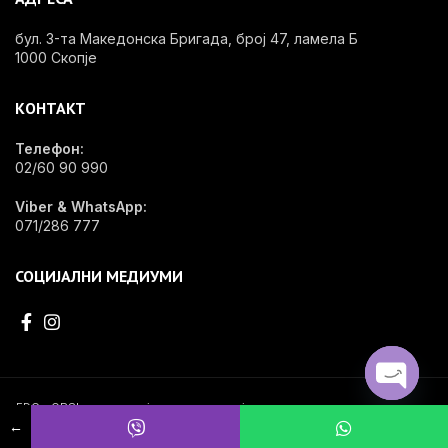
бул. 3-та Македонска Бригада, број 47, ламела Б
1000 Скопје
КОНТАКТ
Телефон:
02/60 90 990
Viber & WhatsApp:
071/286 777
СОЦИЈАЛНИ МЕДИУМИ
OPEN
EDG - OPShop e специјализирана онлајн продавница за стоматолошки
материјал, инвентар и опрема.
←
CHATY