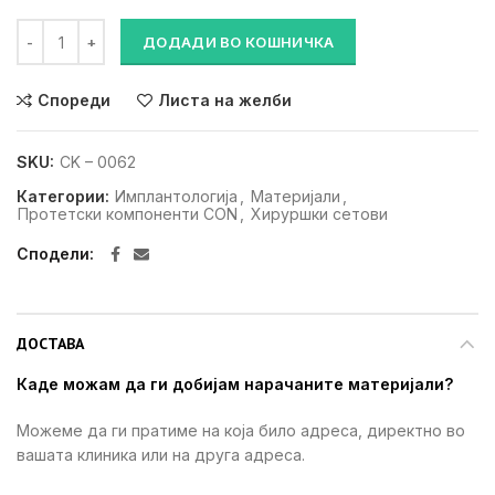
MPR/MPW инсерт алатки за регуларна и широка конична коне
ДОДАДИ ВО КОШНИЧКА
Спореди
Листа на желби
SKU:
CK – 0062
Категории:
Имплантологија
,
Материјали
,
Протетски компоненти CON
,
Хируршки сетови
Сподели
ДОСТАВА
Каде можам да ги добијам нарачаните материјали?
Можеме да ги пратиме на која било адреса, директно во
вашата клиника или на друга адреса.