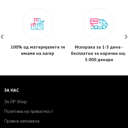
100% од материјалите ги
Испорака за 1-3 дена -
имаме на лагер
бесплатнa за нарачки над
3.000 денари
ЗА НАС
За OP Shop
Политика на приватност
Правна напомена