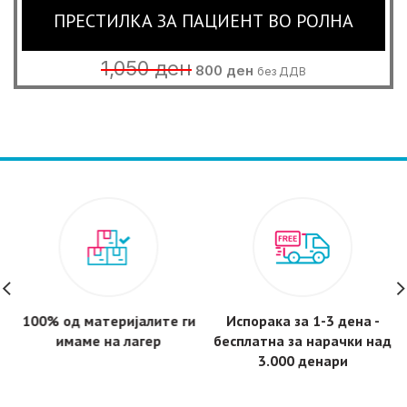
ПРЕСТИЛКА ЗА ПАЦИЕНТ ВО РОЛНА
Original
Current
1,050
ден
800
ден
без ДДВ
price
price
was:
is:
1,050 ден.
800 ден.
100% од материјалите ги
Испорака за 1-3 дена -
имаме на лагер
бесплатнa за нарачки над
3.000 денари