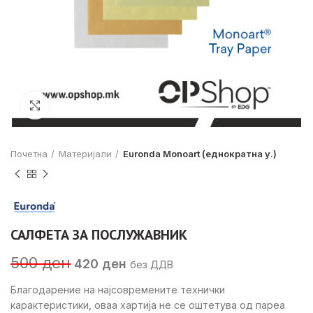
Click to enlarge
Почетна
Материјали
Euronda Monoart (еднократна у.)
САЛФЕТА ЗА ПОСЛУЖАВНИК
Original
Current
500
ден
420
ден
без ДДВ
price
price
was:
is:
Благодарение на најсовремените технички
500 ден.
420 ден.
карактеристики, оваа хартија не се оштетува од пареа