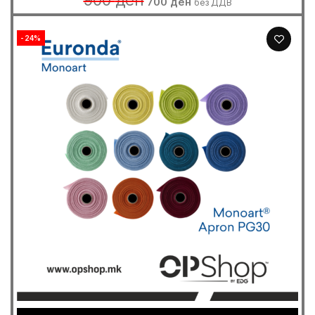
900
ден
700
ден
без ДДВ
price
price
was:
is:
900 ден.
700 ден.
-24%