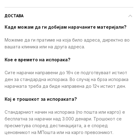
ДОСТАВА
Каде можам да ги добијам нарачаните материјали?
Можеме да ги пратиме на која било адреса, директно во
вашата клиника или на друга адреса.
Кое е времето на испорака?
Сите нарачки направени до 16ч се подготвуваат истиот
ден за стандардна испорака. Во случај на брза испорака
нарачката треба да биде направена до 12ч истиот ден.
Кој е трошокот за испораката?
Стандарниот начин на испорака (по пошта или карго) е
бесплатна за нарачки над 3.000 денари. Трошокот се
пресметува според дестинацијата, а е според
ценовникот на МПошта или на карго превозникот.