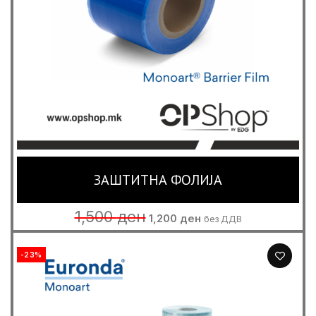
ЗАШТИТНА ФОЛИЈА
Original
Current
1,500
ден
1,200
ден
без ДДВ
price
price
was:
is:
1,500 ден.
1,200 ден.
-23%