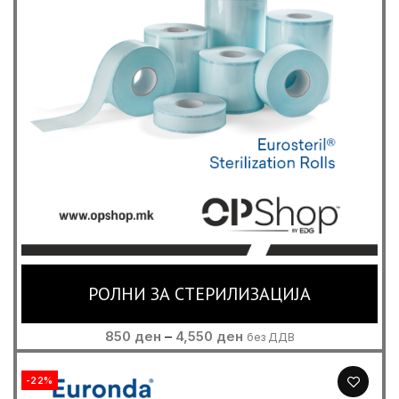
РОЛНИ ЗА СТЕРИЛИЗАЦИЈА
Price
850
ден
–
4,550
ден
без ДДВ
range:
850 ден
-22%
through