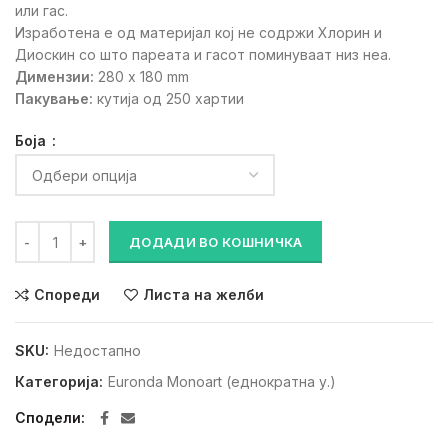
или гас.
Изработена е од материјал кој не содржи Хлорин и
Диоскин со што пареата и гасот поминуваат низ неа.
Димензии:
280 x 180 mm
Пакување:
кутија од 250 хартии
Боја
САЛФЕТА ЗА ПОСЛУЖАВНИК количина
ДОДАДИ ВО КОШНИЧКА
Спореди
Листа на желби
SKU:
Недостапно
Категорија:
Euronda Monoart (еднократна у.)
Сподели