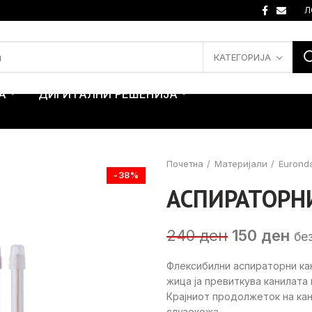
Л
КАТЕГОРИЈА
А
ДИГИТАЛНИ РЕШЕНИЈА
Почетна
Материјали
Euronda
-38%
АСПИРАТОРН
Original
Cu
240
ден
150
ден
бе
price
pri
Флексибилни аспираторни ка
was:
is:
жица ја превиткува канилата
240 ден.
15
Крајниот продолжеток на ка
слузокожа.