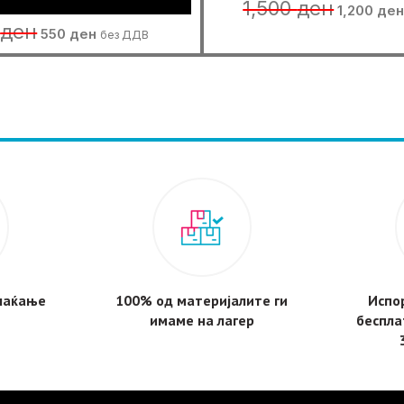
Original
1,500
ден
1,200
де
price
Original
Current
0
ден
550
ден
без ДДВ
was:
price
price
1,500 ден.
was:
is:
950 ден.
550 ден.
плаќање
100% од материјалите ги
Испор
имаме на лагер
беспла