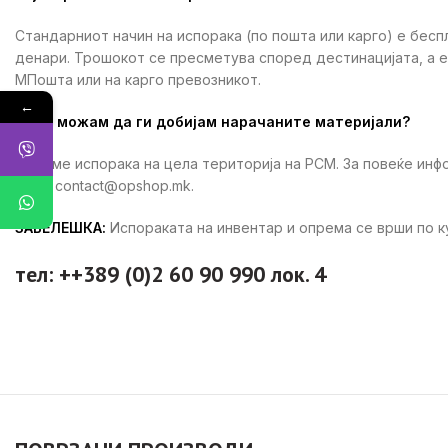
Стандарниот начин на испорака (по пошта или карго) е бесп
денари. Трошокот се пресметува според дестинацијата, а 
МПошта или на карго превозникот.
←
Каде можам да ги добијам нарачаните материјали?
Вршиме испорака на цела територија на РСМ. За повеќе ин
ни на contact@opshop.mk.
ЗАБЕЛЕШКА:
Испораката на инвентар и опрема се врши по 
тел: ++389 (0)2 60 90 990 лок. 4