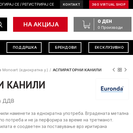
ОГИРАЈ СЕ / РЕГИСТРИРАЈ СЕ
КОНТАКТ
360 VIRTUAL SHOP
0
ДЕН
НА АКЦИЈА
0
Производи
ПОДДРШКА
БРЕНДОВИ
ЕКСКЛУЗИВНО
 Monoart (еднократна у.)
АСПИРАТОРНИ КАНИЛИ
И КАНИЛИ
rrent
з ДДВ
ce
нили наменети за еднократна употреба. Вградената метална
 по потреба и не ја перфорира за време на третманот.
0 ден.
нилата е соодветен за поставување врз иритирана