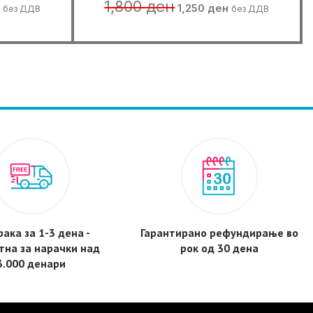
Current
Original
Current
1,800
ден
н
1,250
ден
без ДДВ
без ДДВ
price
price
price
is:
was:
is:
1,200 ден.
1,800 ден.
1,250 ден.
ака за 1-3 дена -
Гарантирано рефундирање во
тнa за нарачки над
рок од 30 дена
3.000 денари