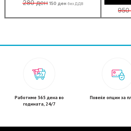
Original
Current
280
ден
150
ден
без ДДВ
price
price
95
was:
is:
280 ден.
150 ден.
Работиме 365 дена во
Повеќе опции за 
годината, 24/7