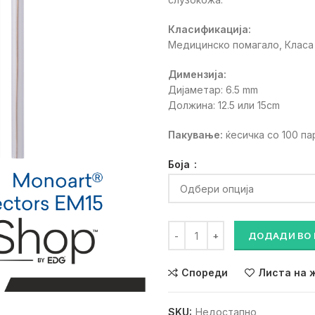
Класификација:
Mедицинско помагало, Класа 
Димензиja:
Дијаметар: 6.5 mm
Должина: 12.5 или 15cm
Пакување:
ќесичка со 100 п
Боја
АСПИРАТОРНИ КАНИЛИ колич
ДОДАДИ ВО
Спореди
Листа на 
SKU:
Недостапно