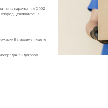
латна за нарачки над 3.000
е според ценовникот на
формации Ве молиме пишете
купопродажен договор.