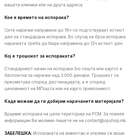
вашата клиника или на друга адреса.
Кое е времето на испорака?
Сите нарачки направени до 16ч се подготвуваат истиот
ден за стандардна испорака. Во случај на брза испорака
нарачката треба да биде направена до 12ч истиот ден.
Кој е трошокот за испораката?
Стандарниот начин на испорака (по пошта или карго) е
бесплатна за нарачки над 3.000 денари. Трошокот се
пресметува според дестинацијата, а е според
ценовникот на МПошта или на карго превозникот.
Каде можам да ги добијам нарачаните материјали?
Вршиме испорака на цела територија на РСМ. За повеќе
информации Ве молиме пишете ни на contact@opshop.mk.
ЗАБЕЛЕШКА:
Испораката на инвентар и опрема се врши