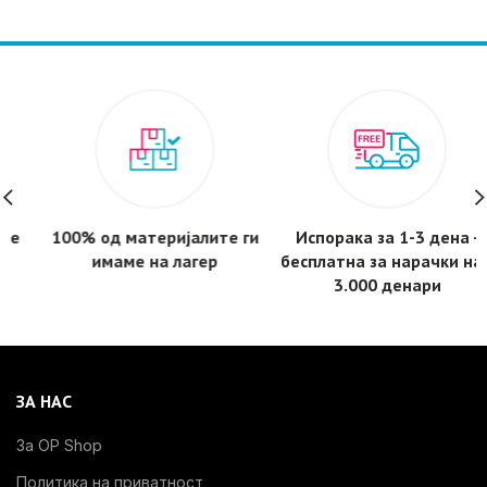
100% од материјалите ги
Испорака за 1-3 дена -
имаме на лагер
бесплатнa за нарачки над
3.000 денари
ЗА НАС
За OP Shop
Политика на приватност