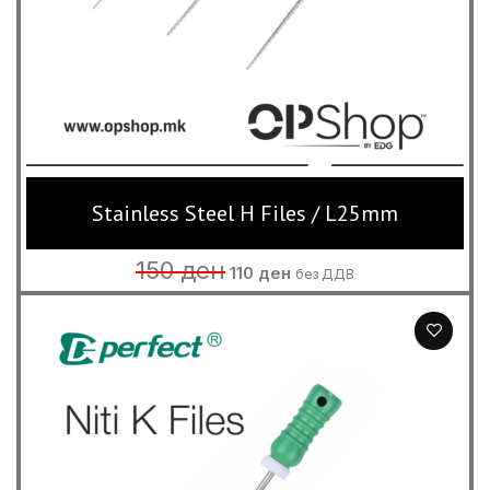
Stainless Steel H Files / L25mm
Original
Current
150
ден
110
ден
без ДДВ
price
price
was:
is:
150 ден.
110 ден.