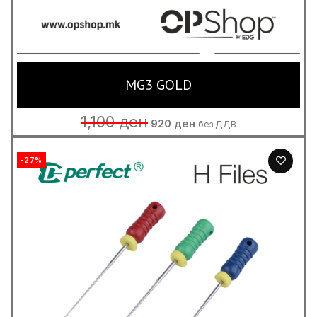
MG3 GOLD
Original
Current
1,100
ден
920
ден
без ДДВ
price
price
was:
is:
1,100 ден.
920 ден.
-27%