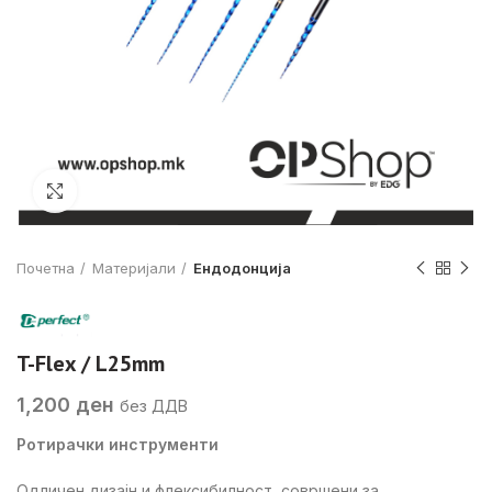
Click to enlarge
Почетна
Материјали
Ендодонција
T-Flex / L25mm
1,200
ден
без ДДВ
Ротирачки инструменти
Одличен дизајн и флексибилност, совршени за