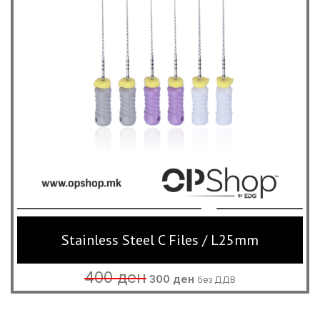
Stainless Steel C Files / L25mm
Original
Current
400
ден
300
ден
без ДДВ
price
price
was:
is:
400 ден.
300 ден.