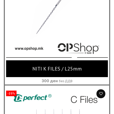
NITI K FILES / L25mm
300
ден
без ДДВ
-25%