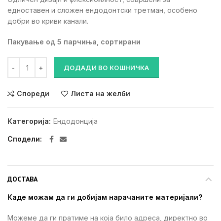
едноставен и сложен ендодонтски третман, особено
добри во криви канали.
Пакување од 5 парчиња, сортирани
T-Flex / L25mm количина
ДОДАДИ ВО КОШНИЧКА
Спореди
Листа на желби
Категорија:
Ендодонција
Сподели
ДОСТАВА
Каде можам да ги добијам нарачаните материјали?
Можеме да ги пратиме на која било адреса, директно во