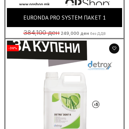
EURONDA PRO SYSTEM ПАКЕТ 1
Original
Current
384,100
ден
249,000
ден
без ДДВ
price
price
was:
is:
384,100 ден.
249,000 ден.
-36%