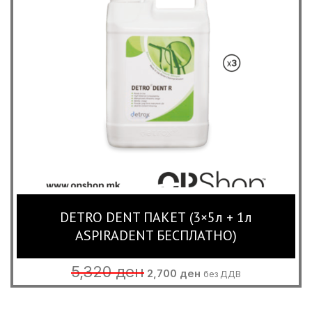
DETRO DENT ПАКЕТ (3×5л + 1л
ASPIRADENT БЕСПЛАТНО)
Original
Current
5,320
ден
2,700
ден
без ДДВ
price
price
was:
is:
5,320 ден.
2,700 ден.