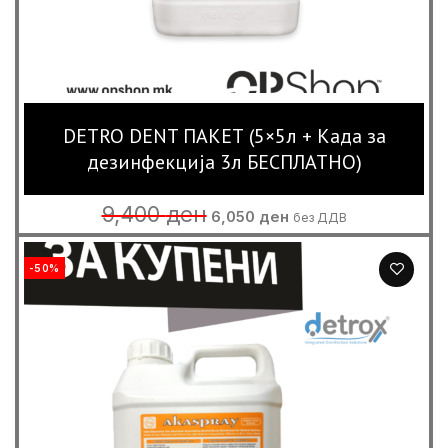
DETRO DENT ПАКЕТ (5×5л + Кадa за
дезинфекција 3л БЕСПЛАТНО)
Original
Current
9,400
ден
6,050
ден
без ДДВ
price
price
was:
is:
9,400 ден.
6,050 ден.
-50%