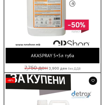
AKASPRAY 5×5л туба
Original
Current
7,750
ден
3,900
ден
без ДДВ
price
price
was:
is:
7,750 ден.
3,900 ден.
-49%