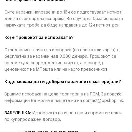
Сите нарачки направени до 16ч се подготвуваат истиот
ден за стандардна испорака. Во случај на брза испорака
нарачката треба да биде направена до 12ч истиот ден.
Кој е трошокот за испораката?
Стандарниот начин на испорака (по пошта или карго) е
бесплатна за нарачки над 3.000 денари. Трошокот се
пресметува според дестинацијата, а е според
ценовникот на МПошта или на карго превозникот.
Каде можам да ги добијам нарачаните материјали?
Вршиме испорака на цела територија на РСМ. За повеќе
информации Ве молиме пишете ни на contact@opshop.mk.
ЗАБЕЛЕШКА:
Испораката на инвентар и опрема се врши
по купопродажен договор.