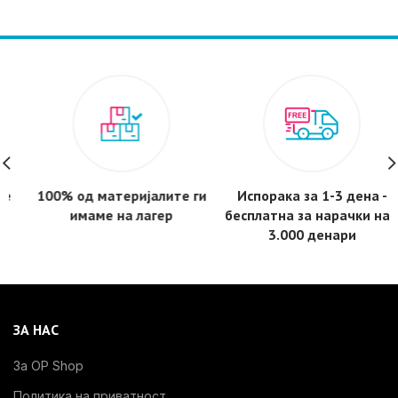
100% од материјалите ги
Испорака за 1-3 дена -
имаме на лагер
бесплатнa за нарачки над
3.000 денари
ЗА НАС
За OP Shop
Политика на приватност