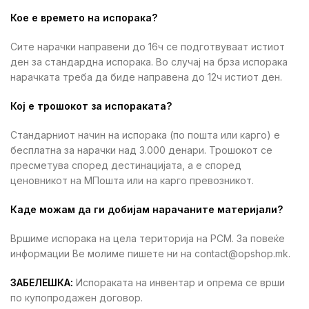
Кое е времето на испорака?
Сите нарачки направени до 16ч се подготвуваат истиот
ден за стандардна испорака. Во случај на брза испорака
нарачката треба да биде направена до 12ч истиот ден.
Кој е трошокот за испораката?
Стандарниот начин на испорака (по пошта или карго) е
бесплатна за нарачки над 3.000 денари. Трошокот се
пресметува според дестинацијата, а е според
ценовникот на МПошта или на карго превозникот.
Каде можам да ги добијам нарачаните материјали?
Вршиме испорака на цела територија на РСМ. За повеќе
информации Ве молиме пишете ни на contact@opshop.mk.
ЗАБЕЛЕШКА:
Испораката на инвентар и опрема се врши
по купопродажен договор.