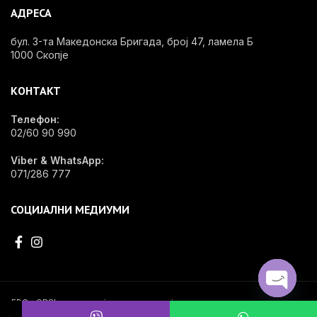
АДРЕСА
бул. 3-та Македонска Бригада, број 47, ламела Б
1000 Скопје
КОНТАКТ
Телефон:
02/60 90 990
Viber & WhatsApp:
071/286 777
СОЦИЈАЛНИ МЕДИУМИ
OPEN
EDG - OPShop e специјализирана онлајн продавница за стоматолошки
материјал, инвентар и опрема.
←
CHATY