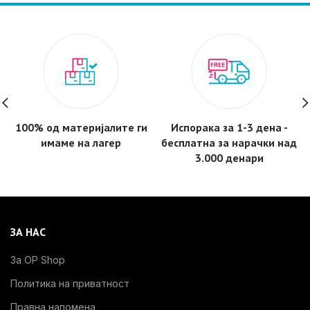
100% од материјалите ги
Испорака за 1-3 дена -
имаме на лагер
бесплатнa за нарачки над
3.000 денари
ЗА НАС
За OP Shop
Политика на приватност
Правна напомена