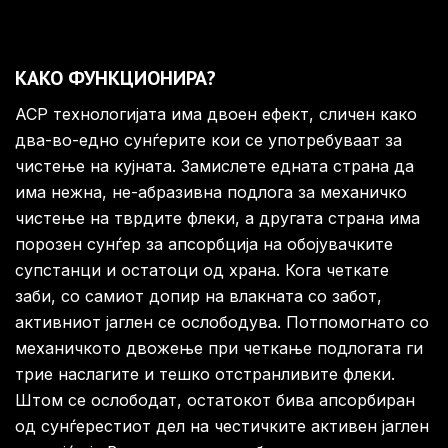
КАКО ФУНКЦИОНИРА?
ACP технологијата има двоен ефект, сличен како
два-во-едно сунѓерите кои се употребуваат за
чистење на кујната. Замислете едната страна да
има нежна, не-абразивна подлога за механичко
чистење на тврдите флеки, а другата страна има
порозен сунѓер за апсорбција на обојувачките
супстанци и остатоци од храна. Кога четкате
заби, со самиот допир на влакната со забот,
активниот јаглен се ослободува. Потпомогнато со
механичкото двожење при четкање подлогата ги
трие наслагите и тешко отстранливите флеки.
Штом се ослободат, остатокот бива апсорбиран
од сунѓерестиот дел на честичките активен јаглен