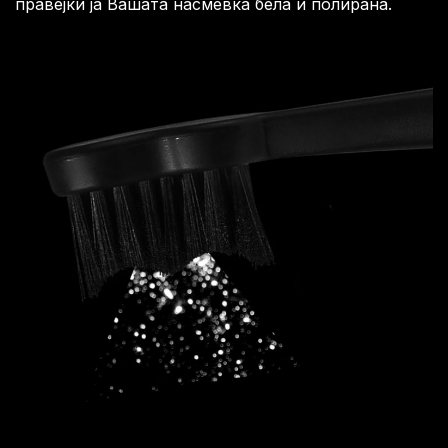
правејќи ја Вашата насмевка бела и полирана.