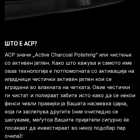
ШТО Е ACP?
ACP значи „Active Charcoal Polishing“ или чистење
со активен јаглен. Како што кажува и самото име
оваа технологија е потпомогната со активација на
илјадници честички активен јаглен кои се
вградени во влакната на четката. Овие честички
ги чистат и полираат забите исто како да се некои
фенси чевли правејќи ја Вашата насмевка сјајна,
која ги заслепува другите (ние очигледно се
шегуваме, меѓутоа Вашите пријатели сигурно ќе
посакаат да инвестираат во некој подобар пар
очила)!