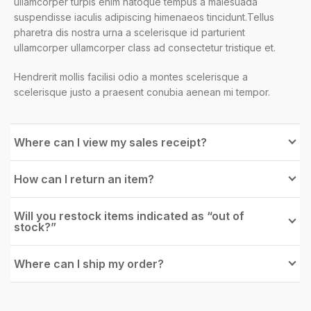
ullamcorper turpis enim natoque tempus a malesuada
suspendisse iaculis adipiscing himenaeos tincidunt.Tellus
pharetra dis nostra urna a scelerisque id parturient
ullamcorper ullamcorper class ad consectetur tristique et.
Hendrerit mollis facilisi odio a montes scelerisque a
scelerisque justo a praesent conubia aenean mi tempor.
Where can I view my sales receipt?
How can I return an item?
Will you restock items indicated as “out of
stock?”
Where can I ship my order?