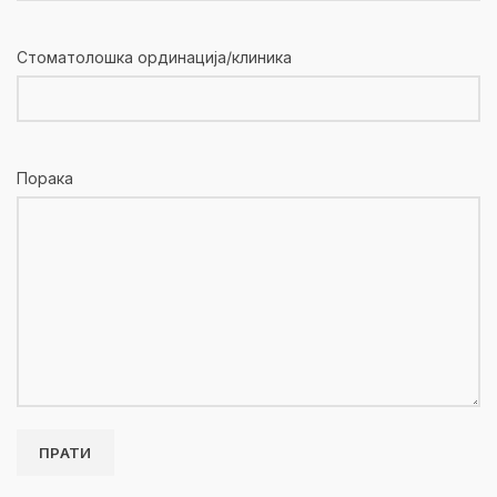
Стоматолошка ординација/клиника
Порака